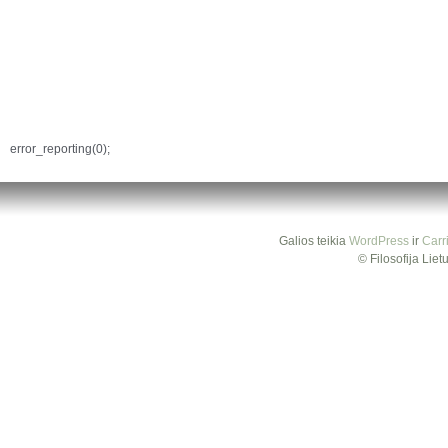
error_reporting(0);
Galios teikia
WordPress
ir
Carr
© Filosofija Lie