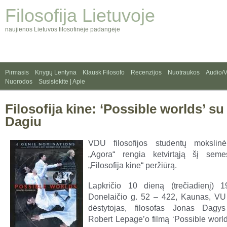
Filosofija Lietuvoje
naujienos Lietuvos filosofinėje padangėje
Pirmasis
Knygų Lentyna
Klausk Filosofo
Recenzijos
Nuotraukos
Audio/
Nuorodos
Susisiekite | Apie
Filosofija kine: ‘Possible worlds’ s
Dagiu
VDU filosofijos studentų mokslinė
„Agora“ rengia ketvirtąją šį semes
„Filosofija kine“ peržiūrą.
Lapkričio 10 dieną (trečiadienį) 
Donelaičio g. 52 – 422, Kaunas, VU f
dėstytojas, filosofas Jonas Dagys 
Robert Lepage’o filmą ‘Possible world