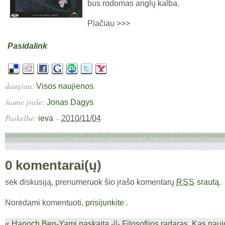
bus rodomas anglų kalba.
Plačiau
>>>
Pasidalink
daugiau:
.
Visos naujienos
šiame įraše:
.
Jonas Dagys
Paskelbė:
–
ieva
2010/11/04
0 komentarai(ų)
sek diskusiją, prenumeruok šio įrašo komentarų
srautą
.
RSS
Norėdami komentuoti,
prisijunkite
.
«
Hanoch Ben-Yami paskaita
-||-
Filosofijos radaras. Kas nauj