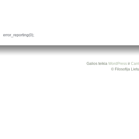
error_reporting(0);
Galios teikia
WordPress
ir
Carr
© Filosofija Lie