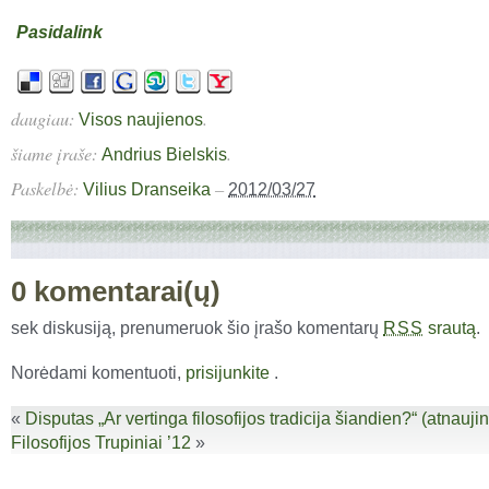
Pasidalink
daugiau:
.
Visos naujienos
šiame įraše:
.
Andrius Bielskis
Paskelbė:
–
Vilius Dranseika
2012/03/27
0 komentarai(ų)
sek diskusiją, prenumeruok šio įrašo komentarų
srautą
.
RSS
Norėdami komentuoti,
prisijunkite
.
«
Disputas „Ar vertinga filosofijos tradicija šiandien?“ (atnaujin
Filosofijos Trupiniai ’12
»