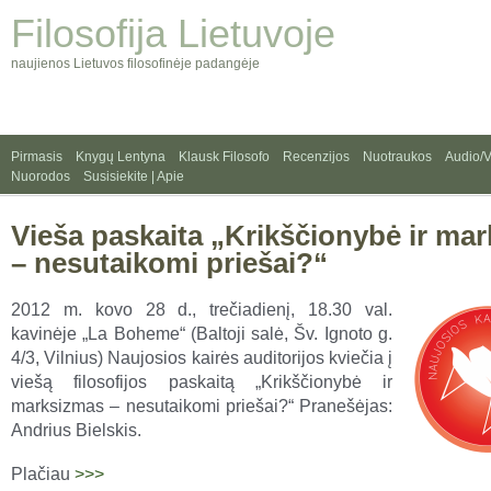
Filosofija Lietuvoje
naujienos Lietuvos filosofinėje padangėje
Pirmasis
Knygų Lentyna
Klausk Filosofo
Recenzijos
Nuotraukos
Audio/
Nuorodos
Susisiekite | Apie
Vieša paskaita „Krikščionybė ir ma
– nesutaikomi priešai?“
2012 m. kovo 28 d., trečiadienį, 18.30 val.
kavinėje „La Boheme“ (Baltoji salė, Šv. Ignoto g.
4/3, Vilnius) Naujosios kairės auditorijos kviečia į
viešą filosofijos paskaitą „Krikščionybė ir
marksizmas – nesutaikomi priešai?“ Pranešėjas:
Andrius Bielskis.
Plačiau
>>>