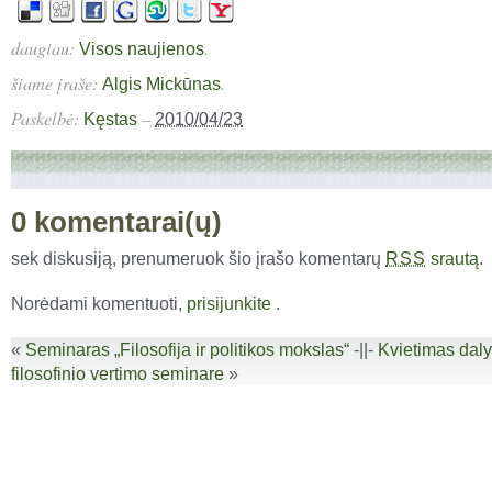
daugiau:
.
Visos naujienos
šiame įraše:
.
Algis Mickūnas
Paskelbė:
–
Kęstas
2010/04/23
0 komentarai(ų)
sek diskusiją, prenumeruok šio įrašo komentarų
srautą
.
RSS
Norėdami komentuoti,
prisijunkite
.
«
Seminaras „Filosofija ir politikos mokslas“
-||-
Kvietimas daly
filosofinio vertimo seminare
»