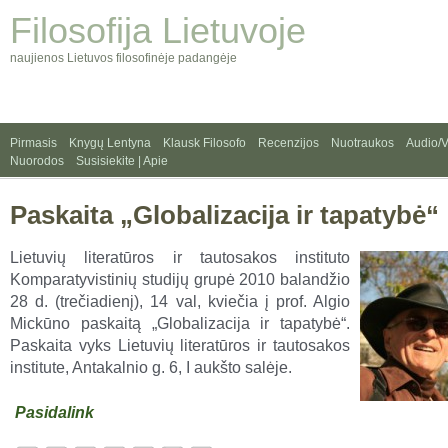
Filosofija Lietuvoje
naujienos Lietuvos filosofinėje padangėje
Pirmasis
Knygų Lentyna
Klausk Filosofo
Recenzijos
Nuotraukos
Audio/
Nuorodos
Susisiekite | Apie
Paskaita „Globalizacija ir tapatybė“
Lietuvių literatūros ir tautosakos instituto
Komparatyvistinių studijų grupė 2010 balandžio
28 d. (trečiadienį), 14 val, kviečia į prof. Algio
Mickūno paskaitą „Globalizacija ir tapatybė“.
Paskaita vyks Lietuvių literatūros ir tautosakos
institute, Antakalnio g. 6, I aukšto salėje.
Pasidalink