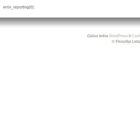
error_reporting(0);
Galios teikia
WordPress
ir
Carr
© Filosofija Lie