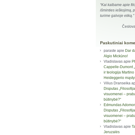
“Kai kalbame apie filo
išminties ieškojimą, 
turime galvoje etiką.”
Česlov
Paskutiniai kome
paraste
apie
Dar d
Algio Mickūno!
Vladislavas
apie
P
Cappelle-Dumont „F
ir teologija Martino
Heideggerio mąst
Vilius Dranseika
ap
Disputas „Filosofija
visuomenei – prab
būtinybė?“
Edmundas Adomon
Disputas „Filosofija
visuomenei – prab
būtinybė?“
Vladislavas
apie
Ta
Jeruzalės