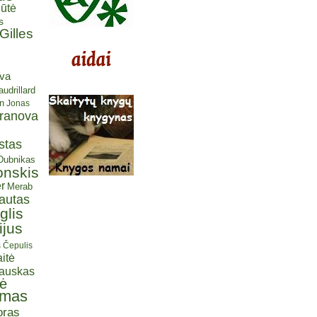
ūtė
s
Gilles
eva
udrillard
n
Jonas
aranova
stas
 Dubnikas
onskis
r
Merab
autas
glis
ijus
s Čepulis
itė
iauskas
tė
omas
oras