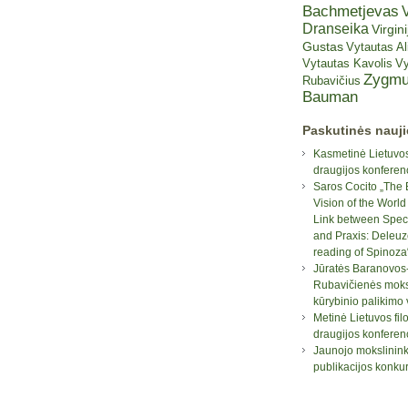
Bachmetjevas
V
Dranseika
Virgini
Gustas
Vytautas A
Vytautas Kavolis
Vy
Zygmu
Rubavičius
Bauman
Paskutinės nauj
Kasmetinė Lietuvos
draugijos konferen
Saros Cocito „The 
Vision of the World
Link between Spec
and Praxis: Deleuz
reading of Spinoza
Jūratės Baranovos
Rubavičienės moksl
kūrybinio palikimo
Metinė Lietuvos fil
draugijos konferen
Jaunojo mokslinin
publikacijos konku