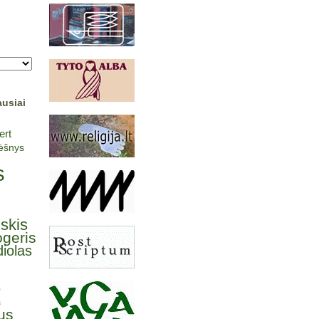
ausiai
ert
lėšnys
s
lskis
ogeris
iolas
ė
s
us