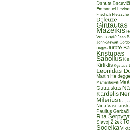
Danutė Baceviči
Emmanuel Levina
Friedrich Nietzsche
Deleuze
Gintautas
Mažeikis
I
Vasilionytė
Jean Ba
John-Stewart Gordo
Jūratė B
Dagys
Kristupas
Sabolius
Kę
Kirtiklis
Kęstutis
Leonidas D
Martin Heidegge
Mint
Mamardašvili
Na
Gutauskas
Kardelis
Ner
Milerius
Neriju
Nida Vasiliauska
Paulius Garbač
Rita Šerpyty
T
Slavoj Žižek
Sodeika
Vikt