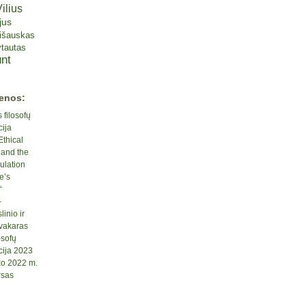
ilius
jus
lišauskas
tautas
nt
ienos:
 filosofų
cija
Ethical
 and the
ulation
e’s
“
-
inio ir
 vakaras
osofų
cija 2023
ko 2022 m.
rsas