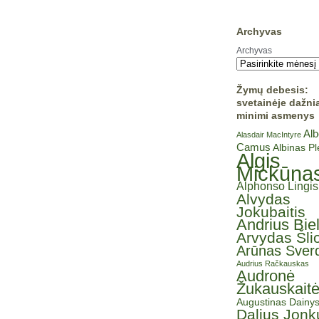
Archyvas
Archyvas
Žymų debesis:
svetainėje dažni
minimi asmenys
Alb
Alasdair MacIntyre
Camus
Albinas P
Algis
Mickūna
Alphonso Lingis
Alvydas
Jokubaitis
Andrius Bie
Arvydas Šli
Arūnas Sverd
Audrius Račkauskas
Audronė
Žukauskait
Augustinas Dainy
Dalius Jonk