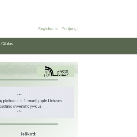
Registruotis
Prisijungti
Citatos
***
 platiname informaciją apie Lietuvos
losofinio gyvenimo įvykius.
***
Ieškoti: