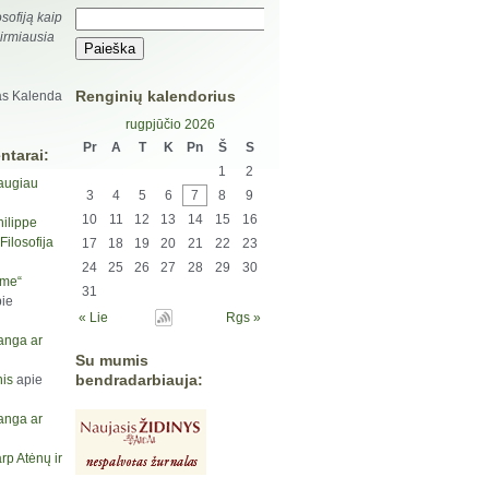
sofiją kaip
pirmiausia
Renginių kalendorius
as Kalenda
rugpjūčio 2026
Pr
A
T
K
Pn
Š
S
ntarai:
1
2
augiau
3
4
5
6
7
8
9
10
11
12
13
14
15
16
hilippe
ilosofija
17
18
19
20
21
22
23
24
25
26
27
28
29
30
yme“
31
ie
« Lie
Rgs »
anga ar
Su mumis
bendradarbiauja:
is
apie
anga ar
rp Atėnų ir