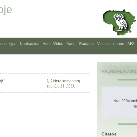
oje
ecenzijos
Nuotraukos
Audio/Video
Varia
Radaras
Visos naujienos
AFS
PRENUMERUOKI
hy“
Nėra komentarų
rugsėjo 11, 2011
Nuo 2004 metų
fi
Citatos