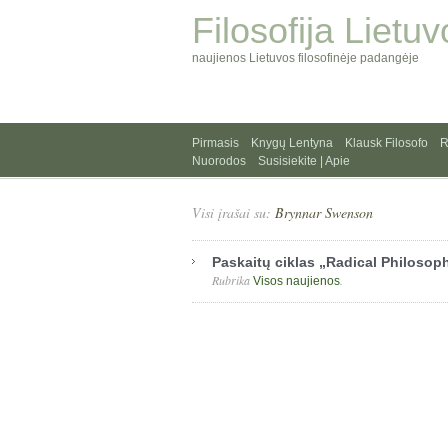
Filosofija Lietuv
naujienos Lietuvos filosofinėje padangėje
Pirmasis
Knygų Lentyna
Klausk Filosofo
R
Nuorodos
Susisiekite | Apie
Visi įrašai su:
Brynnar Swenson
Paskaitų ciklas „Radical Philosop
Rubrika
.
Visos naujienos