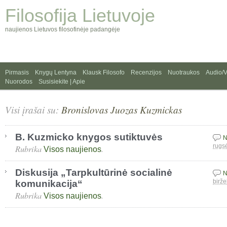
Filosofija Lietuvoje
naujienos Lietuvos filosofinėje padangėje
Pirmasis
Knygų Lentyna
Klausk Filosofo
Recenzijos
Nuotraukos
Audio/
Nuorodos
Susisiekite | Apie
Visi įrašai su:
Bronislovas Juozas Kuzmickas
B. Kuzmicko knygos sutiktuvės
N
Rubrika
.
rugs
Visos naujienos
Diskusija „Tarpkultūrinė socialinė
N
komunikacija“
birže
Rubrika
.
Visos naujienos