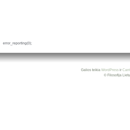
error_reporting(0);
Galios teikia
WordPress
ir
Carr
© Filosofija Lie