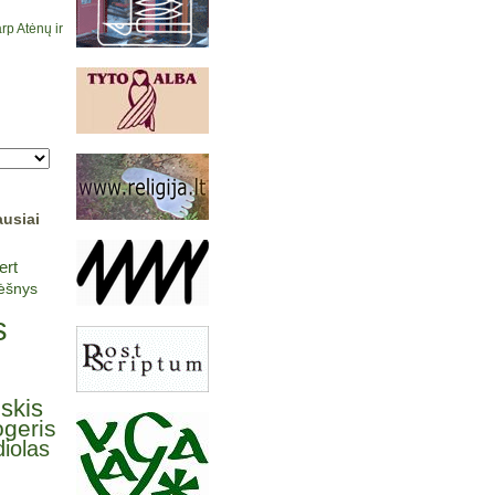
rp Atėnų ir
ausiai
ert
lėšnys
s
lskis
ogeris
iolas