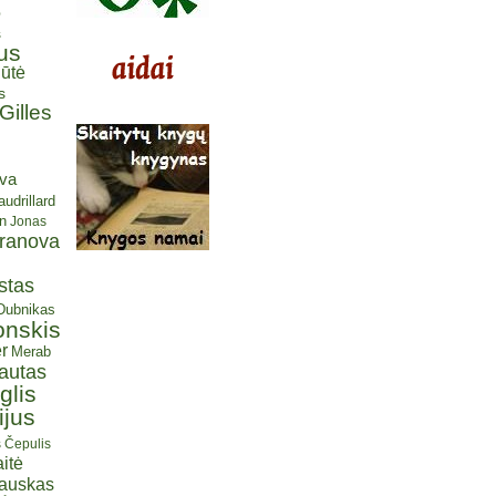
ė
s
us
ūtė
s
Gilles
eva
udrillard
n
Jonas
aranova
stas
 Dubnikas
onskis
r
Merab
autas
glis
ijus
s Čepulis
itė
iauskas