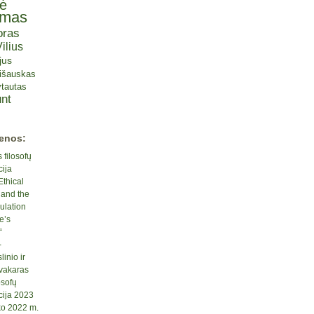
tė
omas
oras
ilius
jus
lišauskas
tautas
nt
ienos:
 filosofų
cija
Ethical
 and the
ulation
e’s
“
-
inio ir
 vakaras
osofų
cija 2023
ko 2022 m.