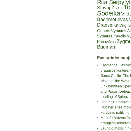
Rita Šerpyty
T
Slavoj Žižek
Sodeika
Vikt
Bachmetjevas
V
Dranseika
Virgini
Gustas
Vytautas A
Vytautas Kavolis
Vy
Zygmu
Rubavičius
Bauman
Paskutinės nauj
Kasmetinė Lietuvos
draugijos konferen
Saros Cocito „The 
Vision of the World
Link between Spec
and Praxis: Deleuz
reading of Spinoza
Jūratės Baranovos
Rubavičienės moksl
kūrybinio palikimo
Metinė Lietuvos fil
draugijos konferen
Jaunojo mokslinin