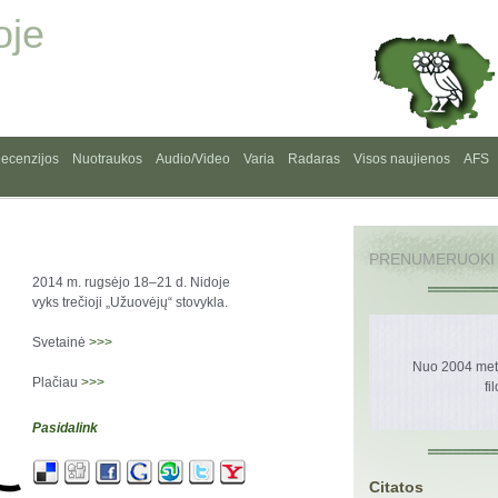
oje
ecenzijos
Nuotraukos
Audio/Video
Varia
Radaras
Visos naujienos
AFS
PRENUMERUOKI
2014 m. rugsėjo 18–21 d. Nidoje
vyks trečioji „Užuovėjų“ stovykla.
Svetainė
>>>
Nuo 2004 metų
Plačiau
>>>
fi
Pasidalink
Citatos