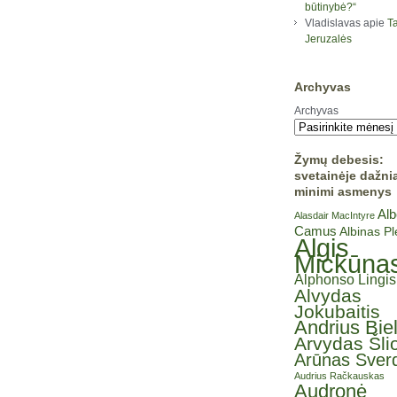
būtinybė?“
Vladislavas
apie
Ta
Jeruzalės
Archyvas
Archyvas
Žymų debesis:
svetainėje dažni
minimi asmenys
Alb
Alasdair MacIntyre
Camus
Albinas P
Algis
Mickūna
Alphonso Lingis
Alvydas
Jokubaitis
Andrius Bie
Arvydas Šli
Arūnas Sverd
Audrius Račkauskas
Audronė