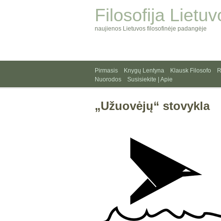
Filosofija Lietuv
naujienos Lietuvos filosofinėje padangėje
Pirmasis
Knygų Lentyna
Klausk Filosofo
R
Nuorodos
Susisiekite | Apie
„Užuovėjų“ stovykla