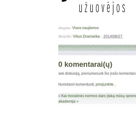
daugiau:
.
Visos naujienos
Paskelbė:
–
Vilius Dranseika
2014/08/27
0 komentarai(ų)
sek diskusiją, prenumeruok šio įrašo komenta
Norėdami komentuoti,
prisijunkite
.
«
Kai moralinės normos daro įtaką mūsų sprend
akademija
»