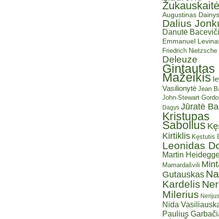
Žukauskait
Augustinas Dainy
Dalius Jonk
Danutė Baceviči
Emmanuel Levina
Friedrich Nietzsche
Deleuze
Gintautas
Mažeikis
I
Vasilionytė
Jean Ba
John-Stewart Gordo
Jūratė B
Dagys
Kristupas
Sabolius
Kę
Kirtiklis
Kęstutis
Leonidas D
Martin Heidegge
Mint
Mamardašvili
Na
Gutauskas
Kardelis
Ner
Milerius
Neriju
Nida Vasiliauska
Paulius Garbač