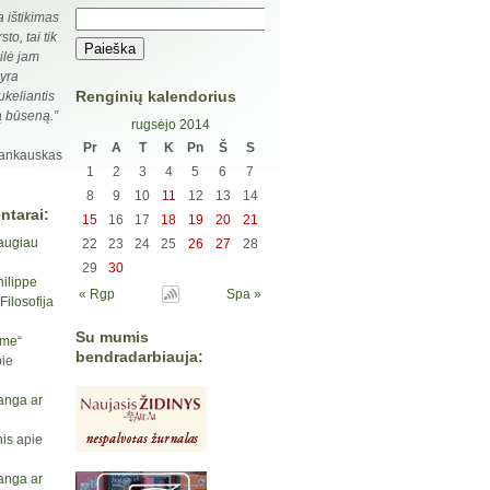
a ištikimas
rsto, tai tik
eilė jam
 yra
Renginių kalendorius
ukeliantis
ą būseną.”
rugsėjo 2014
Pr
A
T
K
Pn
Š
S
Jankauskas
1
2
3
4
5
6
7
8
9
10
11
12
13
14
ntarai:
15
16
17
18
19
20
21
augiau
22
23
24
25
26
27
28
29
30
hilippe
« Rgp
Spa »
ilosofija
Su mumis
yme“
bendradarbiauja:
ie
anga ar
is
apie
anga ar