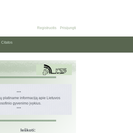
Registruotis
Prisijungti
Citatos
***
 platiname informaciją apie Lietuvos
losofinio gyvenimo įvykius.
***
Ieškoti: