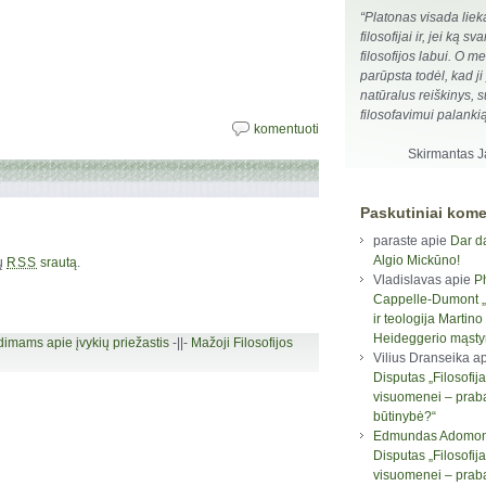
“Platonas visada liek
filosofijai ir, jei ką sva
filosofijos labui. O m
parūpsta todėl, kad ji
natūralus reiškinys, s
filosofavimui palanki
komentuoti
Skirmantas 
Paskutiniai kome
paraste
apie
Dar d
Algio Mickūno!
rų
srautą
.
RSS
Vladislavas
apie
P
Cappelle-Dumont „F
ir teologija Martino
Heideggerio mąst
imams apie įvykių priežastis
-||-
Mažoji Filosofijos
Vilius Dranseika
ap
Disputas „Filosofija
visuomenei – prab
būtinybė?“
Edmundas Adomon
Disputas „Filosofija
visuomenei – prab