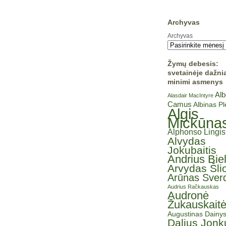
Archyvas
Archyvas
Žymų debesis:
svetainėje dažni
minimi asmenys
Alb
Alasdair MacIntyre
Camus
Albinas P
Algis
Mickūna
Alphonso Lingis
Alvydas
Jokubaitis
Andrius Bie
Arvydas Šli
Arūnas Sverd
Audrius Račkauskas
Audronė
Žukauskait
Augustinas Dainy
Dalius Jonk