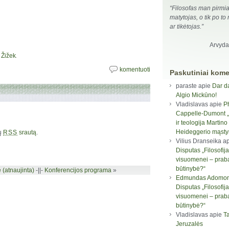
“Filosofas man pirmia
matytojas, o tik po to
ar tikėtojas.”
Arvyda
.
 Žižek
komentuoti
Paskutiniai kome
paraste
apie
Dar d
Algio Mickūno!
Vladislavas
apie
P
Cappelle-Dumont „F
ir teologija Martino
Heideggerio mąst
rų
srautą
.
RSS
Vilius Dranseika
ap
Disputas „Filosofija
visuomenei – prab
būtinybė?“
 (atnaujinta)
-||-
Konferencijos programa
»
Edmundas Adomon
Disputas „Filosofija
visuomenei – prab
būtinybė?“
Vladislavas
apie
Ta
Jeruzalės