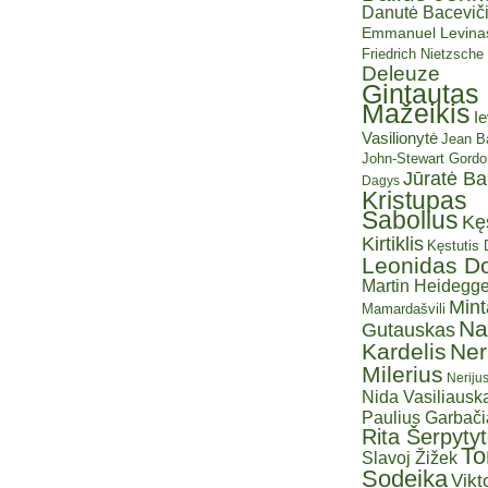
Danutė Baceviči
Emmanuel Levina
Friedrich Nietzsche
Deleuze
Gintautas
Mažeikis
I
Vasilionytė
Jean Ba
John-Stewart Gordo
Jūratė B
Dagys
Kristupas
Sabolius
Kę
Kirtiklis
Kęstutis
Leonidas D
Martin Heidegge
Mint
Mamardašvili
Na
Gutauskas
Kardelis
Ner
Milerius
Neriju
Nida Vasiliauska
Paulius Garbač
Rita Šerpyty
T
Slavoj Žižek
Sodeika
Vikt