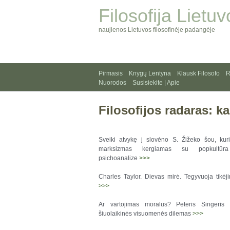
Filosofija Lietuv
naujienos Lietuvos filosofinėje padangėje
Pirmasis
Knygų Lentyna
Klausk Filosofo
R
Nuorodos
Susisiekite | Apie
Filosofijos radaras: k
Sveiki atvykę į slovėno S. Žižeko šou, kur
marksizmas kergiamas su popkultūr
psichoanalize
>>>
Charles Taylor. Dievas mirė. Tegyvuoja tikėj
>>>
Ar vartojimas moralus? Peteris Singeris 
šiuolaikinės visuomenės dilemas
>>>