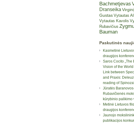
Bachmetjevas
V
Dranseika
Virgini
Gustas
Vytautas A
Vytautas Kavolis
Vy
Zygmu
Rubavičius
Bauman
Paskutinės nauj
Kasmetinė Lietuvos
draugijos konferen
Saros Cocito „The 
Vision of the World
Link between Spec
and Praxis: Deleuz
reading of Spinoza
Jūratės Baranovos
Rubavičienės moksl
kūrybinio palikimo
Metinė Lietuvos fil
draugijos konferen
Jaunojo mokslinin
publikacijos konku