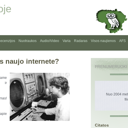
oje
ecenzijos
Nuotraukos
Audio/Video
Varia
Radaras
Visos naujienos
AFS
as naujo internete?
PRENUMERUOKI
iame
a ir
Nuo 2004 metų
imas!
fi
apie
Citatos