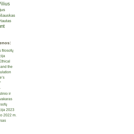
ilius
jus
lišauskas
tautas
nt
ienos:
 filosofų
cija
Ethical
 and the
ulation
e’s
“
-
inio ir
 vakaras
osofų
cija 2023
ko 2022 m.
rsas