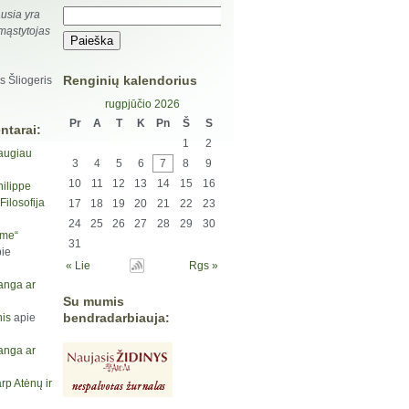
usia yra
 mąstytojas
Renginių kalendorius
s Šliogeris
rugpjūčio 2026
Pr
A
T
K
Pn
Š
S
ntarai:
1
2
augiau
3
4
5
6
7
8
9
10
11
12
13
14
15
16
hilippe
ilosofija
17
18
19
20
21
22
23
24
25
26
27
28
29
30
yme“
31
ie
« Lie
Rgs »
anga ar
Su mumis
bendradarbiauja:
is
apie
anga ar
rp Atėnų ir