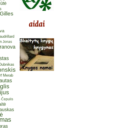
ūtė
s
Gilles
eva
udrillard
n
Jonas
aranova
stas
 Dubnikas
onskis
r
Merab
autas
glis
ijus
s Čepulis
itė
iauskas
tė
omas
oras