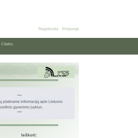
Registruotis
Prisijungti
Citatos
***
 platiname informaciją apie Lietuvos
losofinio gyvenimo įvykius.
***
Ieškoti: