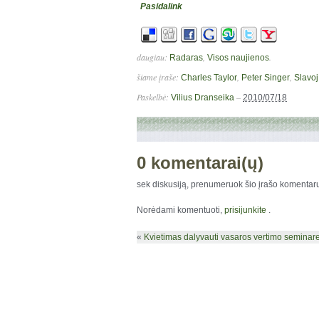
Pasidalink
daugiau:
,
.
Radaras
Visos naujienos
šiame įraše:
,
,
Charles Taylor
Peter Singer
Slavoj
Paskelbė:
–
Vilius Dranseika
2010/07/18
0 komentarai(ų)
sek diskusiją, prenumeruok šio įrašo komenta
Norėdami komentuoti,
prisijunkite
.
«
Kvietimas dalyvauti vasaros vertimo seminare