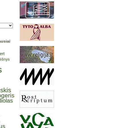
ausiai
ert
lėšnys
s
lskis
ogeris
iolas
ė
s
us