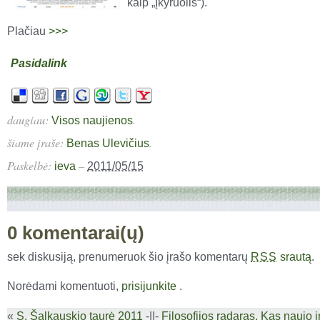
kaip „Įkyruolis“).
Plačiau
>>>
Pasidalink
daugiau:
.
Visos naujienos
šiame įraše:
.
Benas Ulevičius
Paskelbė:
–
ieva
2011/05/15
0 komentarai(ų)
sek diskusiją, prenumeruok šio įrašo komentarų
srautą
.
RSS
Norėdami komentuoti,
prisijunkite
.
«
S. Šalkauskio taurė 2011
-||-
Filosofijos radaras. Kas naujo 