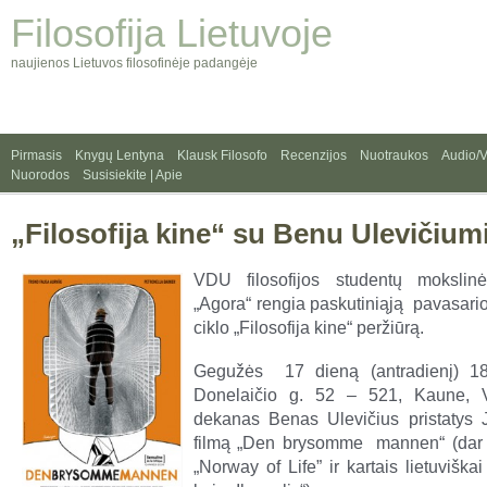
Filosofija Lietuvoje
naujienos Lietuvos filosofinėje padangėje
Pirmasis
Knygų Lentyna
Klausk Filosofo
Recenzijos
Nuotraukos
Audio/
Nuorodos
Susisiekite | Apie
„Filosofija kine“ su Benu Ulevičium
VDU filosofijos studentų mokslinė
„Agora“ rengia paskutiniąją pavasari
ciklo „Filosofija kine“ peržiūrą.
Gegužės 17 dieną (antradienį) 1
Donelaičio g. 52 – 521, Kaune,
dekanas Benas Ulevičius pristatys 
filmą „Den brysomme mannen“ (dar
„Norway of Life” ir kartais lietuvišk