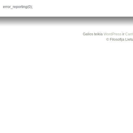
error_reporting(0);
Galios teikia
WordPress
ir
Carr
© Filosofija Lie