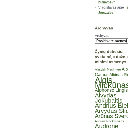
būtinybė?“
Vladislavas
apie
Ta
Jeruzalės
Archyvas
Archyvas
Žymų debesis:
svetainėje dažni
minimi asmenys
Alb
Alasdair MacIntyre
Camus
Albinas P
Algis
Mickūna
Alphonso Lingis
Alvydas
Jokubaitis
Andrius Bie
Arvydas Šli
Arūnas Sverd
Audrius Račkauskas
Audronė