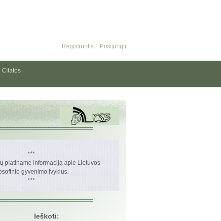
Registruotis
Prisijungti
Citatos
***
 platiname informaciją apie Lietuvos
losofinio gyvenimo įvykius.
***
Ieškoti: