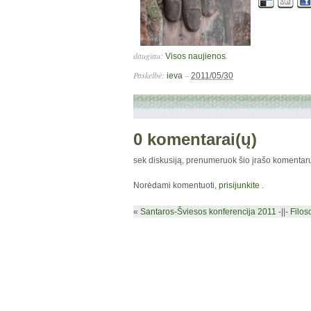
daugiau:
.
Visos naujienos
Paskelbė:
–
ieva
2011/05/30
0 komentarai(ų)
sek diskusiją, prenumeruok šio įrašo komenta
Norėdami komentuoti,
prisijunkite
.
«
Santaros-Šviesos konferencija 2011
-||-
Filos