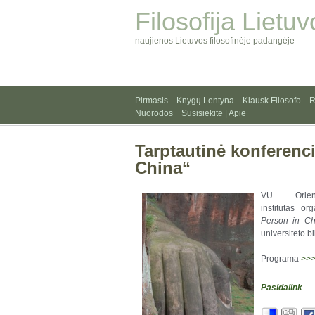
Filosofija Lietuv
naujienos Lietuvos filosofinėje padangėje
Pirmasis
Knygų Lentyna
Klausk Filosofo
R
Nuorodos
Susisiekite | Apie
Tarptautinė konferenc
China“
VU Orient
institutas or
Person in Ch
universiteto bi
Programa
>>
Pasidalink