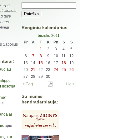
ko tipo
ti filosofu,
ad tave
monės,
Renginių kalendorius
finiai
birželio 2011
Pr
A
T
K
Pn
Š
S
as Sabolius
1
2
3
4
5
6
7
8
9
10
11
12
ntarai:
13
14
15
16
17
18
19
augiau
20
21
22
23
24
25
26
27
28
29
30
hilippe
« Geg
Lie »
ilosofija
Su mumis
yme“
bendradarbiauja:
ie
anga ar
is
apie
anga ar