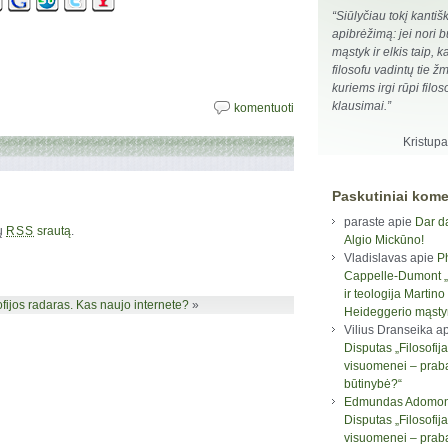
“Siūlyčiau tokį kantiš
apibrėžimą: jei nori bū
mąstyk ir elkis taip, k
filosofu vadintų tie ž
kuriems irgi rūpi filoso
klausimai.”
komentuoti
Kristup
Paskutiniai kome
paraste
apie
Dar d
rų
srautą
.
RSS
Algio Mickūno!
Vladislavas
apie
P
Cappelle-Dumont „F
ir teologija Martino
ofijos radaras. Kas naujo internete?
»
Heideggerio mąst
Vilius Dranseika
ap
Disputas „Filosofija
visuomenei – prab
būtinybė?“
Edmundas Adomon
Disputas „Filosofija
visuomenei – prab