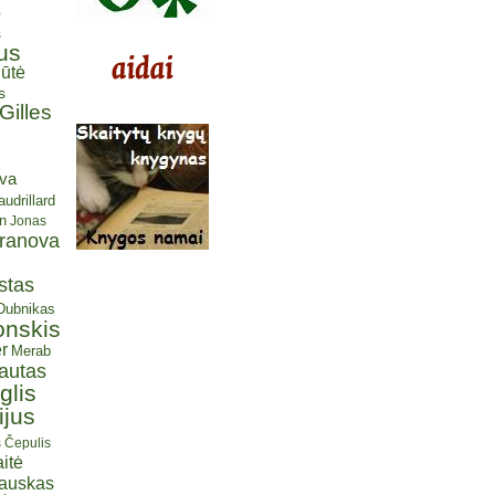
ė
s
us
ūtė
s
Gilles
eva
udrillard
n
Jonas
aranova
stas
 Dubnikas
onskis
r
Merab
autas
glis
ijus
s Čepulis
itė
iauskas