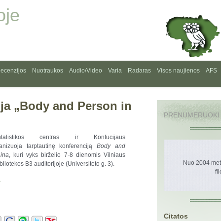
oje
ecenzijos
Nuotraukos
Audio/Video
Varia
Radaras
Visos naujienos
AFS
ija „Body and Person in
PRENUMERUOKI
alistikos centras ir Konfucijaus
ganizuoja tarptautinę konferenciją
Body and
ina
, kuri vyks birželio 7-8 dienomis Vilniaus
Nuo 2004 metų
bliotekos B3 auditorijoje (Universiteto g. 3).
fi
>
Citatos