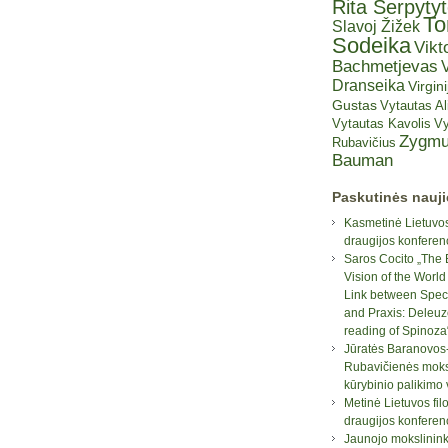
Rita Šerpyty
T
Slavoj Žižek
Sodeika
Vikt
Bachmetjevas
V
Dranseika
Virgini
Gustas
Vytautas A
Vytautas Kavolis
Vy
Zygmu
Rubavičius
Bauman
Paskutinės nauj
Kasmetinė Lietuvos
draugijos konferen
Saros Cocito „The 
Vision of the World
Link between Spec
and Praxis: Deleuz
reading of Spinoza
Jūratės Baranovos
Rubavičienės moksl
kūrybinio palikimo
Metinė Lietuvos fil
draugijos konferen
Jaunojo mokslinin