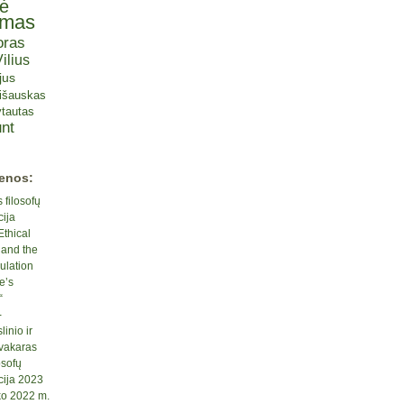
tė
omas
oras
ilius
jus
lišauskas
tautas
nt
ienos:
 filosofų
cija
Ethical
 and the
ulation
e’s
“
-
inio ir
 vakaras
osofų
cija 2023
ko 2022 m.