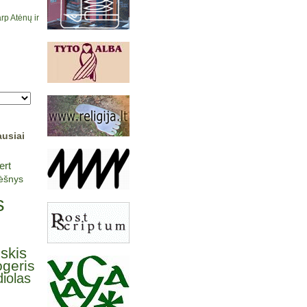
rp Atėnų ir
ausiai
ert
lėšnys
s
lskis
ogeris
iolas