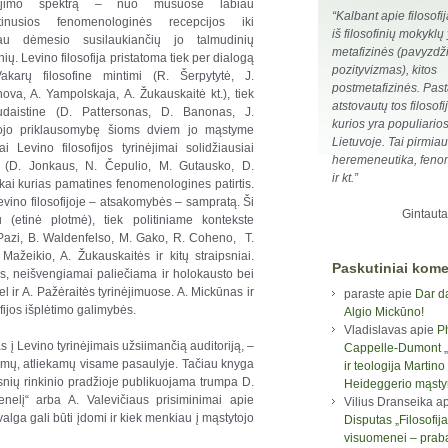
nėjimo spektrą – nuo mūsuose labiau
“Kalbant apie filosofi
virtinusios fenomenologinės recepcijos iki
iš filosofinių mokyklų
au dėmesio susilaukiančių jo talmudinių
metafizinės (pavyzdži
inių.
Levino filosofija pristatoma tiek per dialogą
pozityvizmas), kitos
akarų filosofine mintimi (R. Šerpytytė, J.
postmetafizinės. Past
ova, A. Yampolskaja, A. Žukauskaitė kt.), tiek
atstovautų tos filosofi
udaistine (D. Pattersonas, D. Banonas, J.
kurios yra populiarios
ytojo priklausomybę šioms dviem jo mąstyme
Lietuvoje. Tai pirmia
 Levino filosofijos tyrinėjimai solidžiausiai
heremeneutika, feno
se (D. Jonkaus, N. Čepulio, M. Gutausko, D.
ir kt.”
kai kurias pamatines fenomenologines patirtis.
evino filosofijoje – atsakomybės – sampratą. Ši
Gintauta
(etinė plotmė), tiek politiniame kontekste
 Pazi, B. Waldenfelso, M. Gako, R. Coheno, T.
Mažeikio, A. Žukauskaitės ir kitų straipsniai.
Paskutiniai kome
s, neišvengiamai paliečiama ir holokausto bei
 ir A. Pažėraitės tyrinėjimuose. A. Mickūnas ir
paraste
apie
Dar d
fijos išplėtimo galimybės.
Algio Mickūno!
Vladislavas
apie
P
s į Levino tyrinėjimais užsiimančią auditoriją, –
Cappelle-Dumont „F
yrimų, atliekamų visame pasaulyje. Tačiau knyga
ir teologija Martino
psnių rinkinio pradžioje publikuojama trumpa D.
Heideggerio mąst
elį“ arba A. Valevičiaus prisiminimai apie
Vilius Dranseika
ap
valga gali būti įdomi ir kiek menkiau į mąstytojo
Disputas „Filosofija
visuomenei – prab