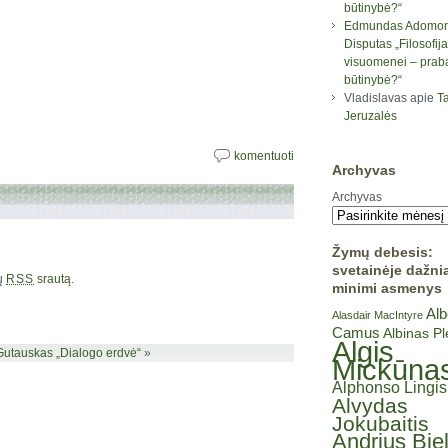
būtinybė?“
Edmundas Adomon
Disputas „Filosofija
visuomenei – prab
būtinybė?“
Vladislavas
apie
Ta
Jeruzalės
komentuoti
Archyvas
Archyvas
Žymų debesis:
svetainėje dažni
rų
srautą
.
RSS
minimi asmenys
Alb
Alasdair MacIntyre
Camus
Albinas P
Algis
Gutauskas „Dialogo erdvė“
»
Mickūna
Alphonso Lingis
Alvydas
Jokubaitis
Andrius Bie