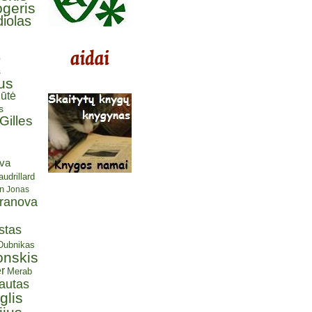
ogeris
iolas
ė
s
us
ūtė
s
Gilles
eva
udrillard
n
Jonas
aranova
stas
 Dubnikas
onskis
r
Merab
autas
glis