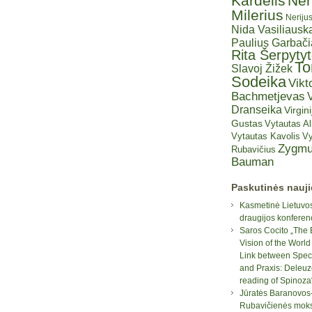
Kardelis
Ner
Milerius
Neriju
Nida Vasiliauska
Paulius Garbač
Rita Šerpyty
T
Slavoj Žižek
Sodeika
Vikt
Bachmetjevas
V
Dranseika
Virgini
Gustas
Vytautas A
Vytautas Kavolis
Vy
Zygmu
Rubavičius
Bauman
Paskutinės nauj
Kasmetinė Lietuvos
draugijos konferen
Saros Cocito „The 
Vision of the World
Link between Spec
and Praxis: Deleuz
reading of Spinoza
Jūratės Baranovos
Rubavičienės moksl