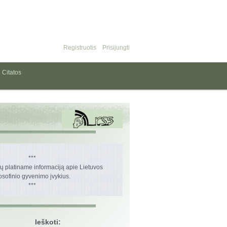
Registruotis
Prisijungti
Citatos
***
 platiname informaciją apie Lietuvos
losofinio gyvenimo įvykius.
***
Ieškoti: