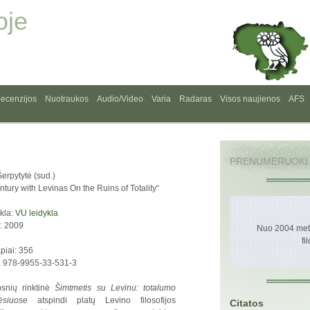
oje
ecenzijos
Nuotraukos
Audio/Video
Varia
Radaras
Visos naujienos
AFS
PRENUMERUOKI
Šerpytytė (sud.)
ntury with Levinas On the Ruins of Totality“
kla:
VU leidykla
: 2009
Nuo 2004 metų
fi
piai: 356
: 978-9955-33-531-3
psnių rinktinė
Šimtmetis su Levinu: totalumo
ėsiuose
atspindi platų Levino filosofijos
Citatos