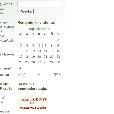
ją, vienos
 yra
ui
Renginių kalendorius
arajai
jos kryptys,
rugpjūčio 2026
 ir
Pr
A
T
K
Pn
Š
S
usia
1
2
menologija
3
4
5
6
7
8
9
10
11
12
13
14
15
16
s Mažeikis
17
18
19
20
21
22
23
24
25
26
27
28
29
30
ntarai:
31
« Lie
Rgs »
augiau
Su mumis
hilippe
bendradarbiauja:
ilosofija
yme“
ie
anga ar