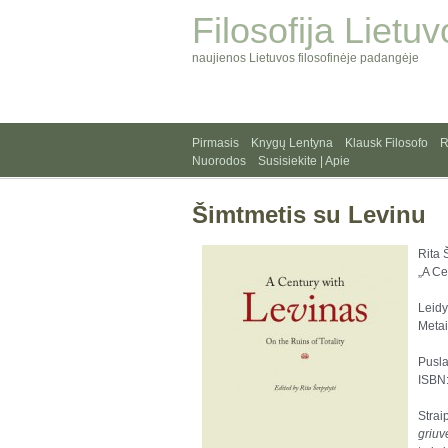
Filosofija Lietuv
naujienos Lietuvos filosofinėje padangėje
Pirmasis
Knygų Lentyna
Klausk Filosofo
R
Nuorodos
Susisiekite | Apie
Šimtmetis su Levinu
Rita 
„A Ce
Leidy
Metai
Pusla
ISBN
Strai
griuv