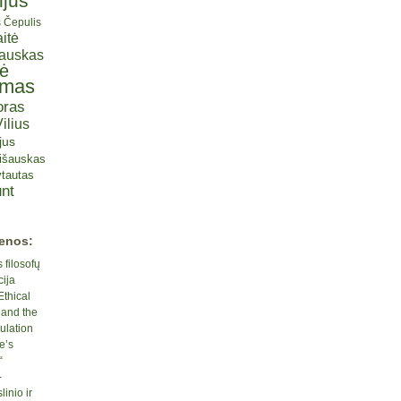
ijus
s Čepulis
itė
iauskas
tė
omas
oras
ilius
jus
lišauskas
tautas
nt
ienos:
 filosofų
cija
Ethical
 and the
ulation
e’s
“
-
inio ir