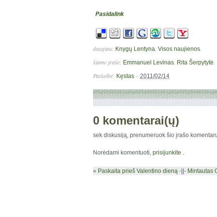
Pasidalink
daugiau:
,
.
Knygų Lentyna
Visos naujienos
šiame įraše:
,
.
Emmanuel Levinas
Rita Šerpytytė
Paskelbė:
–
Kęstas
2011/02/14
0 komentarai(ų)
sek diskusiją, prenumeruok šio įrašo komenta
Norėdami komentuoti,
prisijunkite
.
«
Paskaita prieš Valentino dieną
-||-
Mintautas 