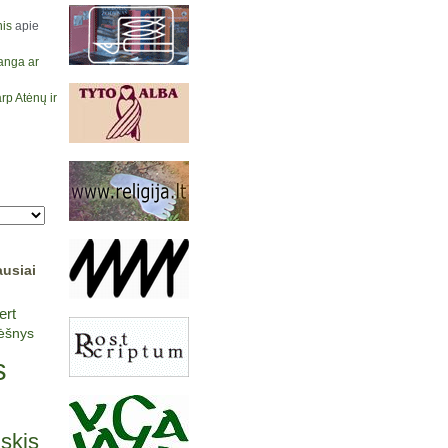
is
apie
anga ar
rp Atėnų ir
ausiai
ert
lėšnys
s
lskis