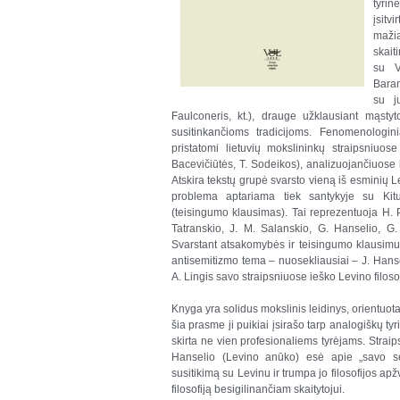
tyri
įsit
maži
skait
su V
Baran
su j
Faulconeris, kt.), drauge užklausiant mąst
susitinkančioms tradicijoms. Fenomenologiniai
pristatomi lietuvių mokslininkų straipsniuo
Bacevičiūtės, T. Sodeikos), analizuojančiuose 
Atskira tekstų grupė svarsto vieną iš esminių L
problema aptariama tiek santykyje su Kitu 
(teisingumo klausimas). Tai reprezentuoja H.
Tatranskio, J. M. Salanskio, G. Hanselio, G. 
Svarstant atsakomybės ir teisingumo klausimu
antisemitizmo tema – nuosekliausiai – J. Hansel
A. Lingis savo straipsniuose ieško Levino filoso
Knyga yra solidus mokslinis leidinys, orientuota
šia prasme ji puikiai įsirašo tarp analogiškų t
skirta ne vien profesionaliems tyrėjams. Strai
Hanselio (Levino anūko) esė apie „savo sen
susitikimą su Levinu ir trumpa jo filosofijos apž
filosofiją besigilinančiam skaitytojui.