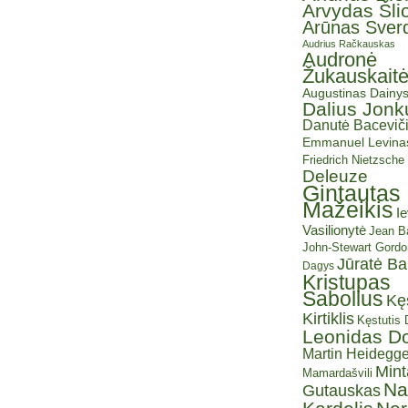
Arvydas Šli
Arūnas Sverd
Audrius Račkauskas
Audronė
Žukauskait
Augustinas Dainy
Dalius Jonk
Danutė Baceviči
Emmanuel Levina
Friedrich Nietzsche
Deleuze
Gintautas
Mažeikis
I
Vasilionytė
Jean Ba
John-Stewart Gordo
Jūratė B
Dagys
Kristupas
Sabolius
Kę
Kirtiklis
Kęstutis
Leonidas D
Martin Heidegge
Mint
Mamardašvili
Na
Gutauskas