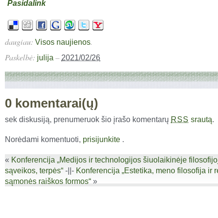
Pasidalink
daugiau:
.
Visos naujienos
Paskelbė:
–
julija
2021/02/26
0 komentarai(ų)
sek diskusiją, prenumeruok šio įrašo komentarų
srautą
.
RSS
Norėdami komentuoti,
prisijunkite
.
«
Konferencija „Medijos ir technologijos šiuolaikinėje filosofijoj
sąveikos, terpės“
-||-
Konferencija „Estetika, meno filosofija ir r
sąmonės raiškos formos“
»