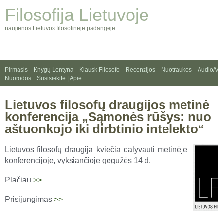
Filosofija Lietuvoje
naujienos Lietuvos filosofinėje padangėje
Pirmasis
Knygų Lentyna
Klausk Filosofo
Recenzijos
Nuotraukos
Audio/
Nuorodos
Susisiekite | Apie
Lietuvos filosofų draugijos metinė
konferencija „Sąmonės rūšys: nuo
aštuonkojo iki dirbtinio intelekto“
Lietuvos filosofų draugija kviečia dalyvauti metinėje
konferencijoje, vyksiančioje gegužės 14 d.
Plačiau
>>
Prisijungimas
>>