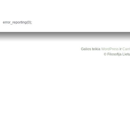
error_reporting(0);
Galios teikia
WordPress
ir
Carr
© Filosofija Lie