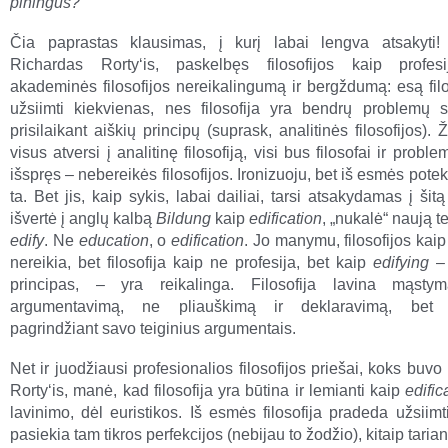
piningus?
Čia paprastas klausimas, į kurį labai lengva atsakyti!
Richardas Rorty‘is, paskelbęs filosofijos kaip profesi
akademinės filosofijos nereikalingumą ir bergždumą: esą filo
užsiimti kiekvienas, nes filosofija yra bendrų problemų 
prisilaikant aiškių principų (suprask, analitinės filosofijos). 
visus atversi į analitinę filosofiją, visi bus filosofai ir proble
išspręs – nebereikės filosofijos. Ironizuoju, bet iš esmės potek
ta. Bet jis, kaip sykis, labai dailiai, tarsi atsakydamas į šit
išvertė į anglų kalbą
Bildung
kaip
edification
, „nukalė“ naują 
edify
. Ne
education
, o
edification
. Jo manymu, filosofijos kaip
nereikia, bet filosofija kaip ne profesija, bet kaip
edifying
– 
principas, – yra reikalinga. Filosofija lavina mąstym
argumentavimą, ne pliauškimą ir deklaravimą, bet 
pagrindžiant savo teiginius argumentais.
Net ir juodžiausi profesionalios filosofijos priešai, koks buv
Rorty‘is, manė, kad filosofija yra būtina ir lemianti kaip
edific
lavinimo, dėl euristikos. Iš esmės filosofija pradeda užsiimti
pasiekia tam tikros perfekcijos (nebijau to žodžio), kitaip tariant