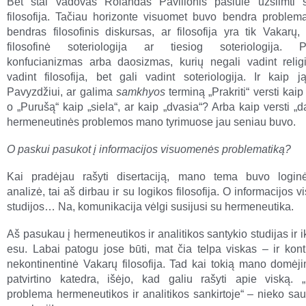
Bet štai vadovas Rolandas Pavilionis pasiūlė užsiimti š
filosofija. Tačiau horizonte visuomet buvo bendra problem
bendras filosofinis diskursas, ar filosofija yra tik Vakarų,
filosofinė soteriologija ar tiesiog soteriologija. Pa
konfucianizmas arba daosizmas, kurių negali vadint religi
vadint filosofija, bet gali vadint soteriologija. Ir kaip ją
Pavyzdžiui, ar galima
samkhyos
terminą „Prakriti“ versti kaip 
o „Purušą“ kaip „siela“, ar kaip „dvasia“? Arba kaip versti „d
hermeneutinės problemos mano tyrimuose jau seniau buvo.
O paskui pasukot į informacijos visuomenės problematiką?
Kai pradėjau rašyti disertaciją, mano tema buvo loginė-
analizė, tai aš dirbau ir su logikos filosofija. O informacijos
studijos… Na, komunikacija vėlgi susijusi su hermeneutika.
Aš pasukau į hermeneutikos ir analitikos santykio studijas ir ik
esu. Labai patogu jose būti, mat čia telpa viskas – ir konti
nekontinentinė Vakarų filosofija. Tad kai tokią mano domėj
patvirtino katedra, išėjo, kad galiu rašyti apie viską. 
problema hermeneutikos ir analitikos sankirtoje“ – nieko sau