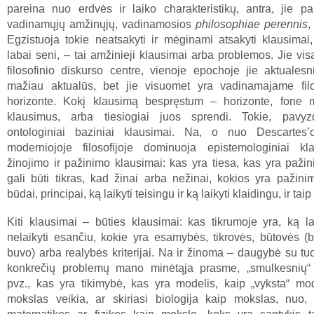
pareina nuo erdvės ir laiko charakteristikų, antra, jie p
vadinamųjų amžinųjų, vadinamosios
philosophiae perennis
,
Egzistuoja tokie neatsakyti ir mėginami atsakyti klausimai,
labai seni, – tai amžinieji klausimai arba problemos. Jie vis
filosofinio diskurso centre, vienoje epochoje jie aktualesni
mažiau aktualūs, bet jie visuomet yra vadinamajame fil
horizonte. Kokį klausimą bespręstum – horizonte, fone 
klausimus, arba tiesiogiai juos sprendi. Tokie, pavyzd
ontologiniai baziniai klausimai. Na, o nuo Descartesʼo
moderniojoje filosofijoje dominuoja epistemologiniai k
žinojimo ir pažinimo klausimai: kas yra tiesa, kas yra pažin
gali būti tikras, kad žinai arba nežinai, kokios yra pažini
būdai, principai, ką laikyti teisingu ir ką laikyti klaidingu, ir taip 
Kiti klausimai – būties klausimai: kas tikrumoje yra, ką lai
nelaikyti esančiu, kokie yra esamybės, tikrovės, būtovės (bū
buvo) arba realybės kriterijai. Na ir žinoma – daugybė su tu
konkrečių problemų mano minėtąja prasme, „smulkesnių“ 
pvz., kas yra tikimybė, kas yra modelis, kaip „vyksta“ mod
mokslas veikia, ar skiriasi biologija kaip mokslas, nuo,