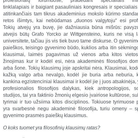
profesionalų forumuose, pradedant specialiais inter
tinklalapiais ir baigiant pasauliniais kongresais ir specialiais 
atitinkančiais tam tikrus akademinius mokslo kūrimo standart
retos išimtys, kai nebūdamas „duonos valgytoju“ esi prof
Tokių atvejų yra buvę, jie dažniausia būna mišrūs: pavyzd
atvejis būtų Grafo Yorcko ar Wittgensteino, kuris ne visą l
universitete, tačiau jis vis tiek buvo tame diskurse. O gyven
paieškos, teisingo gyvenimo būdo, kuklios arba itin sėkming
klausimai, laimės pagavimas už vienos arba kitos vietos
žinojimas kur ir kodėl esi, nėra akademinės filosofijos do
arba šone. Tokių klausimų joje apskritai nėra. Klausimai, ko
kažką valgo arba nevalgo, kodėl jie buria arba neburia, 
kankina egzistenciniai klausimai ir kodėl jie į juos atsakinėja, 
profesionalios filosofijos dalykas, kiek antropologijos, so
studijos, tai yra faktinio žmonių elgesio įvairiose kultūrose, s
tyrimai ir tuo užsiima kitos disciplinos. Tokiuose tyrimuose p
yra svarbesnė negu akademinė filosofija, turiu omeny – s
gyvenimo prasmės paieškų klausimus.
O koks tuomet yra filosofinių klausimų ratas?