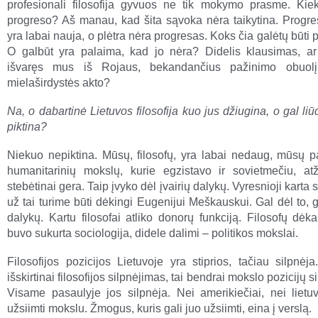
profesionali filosofija gyvuos ne tik mokymo prasme. Kie
progreso? Aš manau, kad šita sąvoka nėra taikytina. Progr
yra labai nauja, o plėtra nėra progresas. Koks čia galėtų būti
O galbūt yra palaima, kad jo nėra? Didelis klausimas, ar
išvaręs mus iš Rojaus, bekandančius pažinimo obuolį,
mielaširdystės akto?
Na, o dabartinė Lietuvos filosofija kuo jus džiugina, o gal liū
piktina?
Niekuo nepiktina. Mūsų, filosofų, yra labai nedaug, mūsų pa
humanitarinių mokslų, kurie egzistavo ir sovietmečiu, atž
stebėtinai gera. Taip įvyko dėl įvairių dalykų. Vyresnioji karta 
už tai turime būti dėkingi Eugenijui Meškauskui. Gal dėl to, g
dalykų. Kartu filosofai atliko donorų funkciją. Filosofų dėk
buvo sukurta sociologija, didele dalimi – politikos mokslai.
Filosofijos pozicijos Lietuvoje yra stiprios, tačiau silpnėj
išskirtinai filosofijos silpnėjimas, tai bendrai mokslo pozicijų s
Visame pasaulyje jos silpnėja. Nei amerikiečiai, nei lietuv
užsiimti mokslu. Žmogus, kuris gali juo užsiimti, eina į verslą.