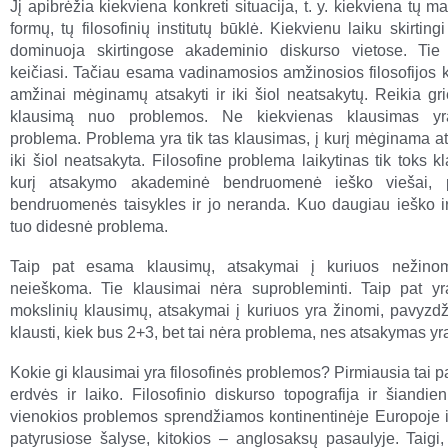
Jį apibrėžia kiekviena konkreti situacija, t. y. kiekviena tų 
formų, tų filosofinių institutų būklė. Kiekvienu laiku skirting
dominuoja skirtingose akademinio diskurso vietose. Tie
keičiasi. Tačiau esama vadinamosios amžinosios filosofijos 
amžinai mėginamų atsakyti ir iki šiol neatsakytų. Reikia grie
klausimą nuo problemos. Ne kiekvienas klausimas y
problema. Problema yra tik tas klausimas, į kurį mėginama at
iki šiol neatsakyta. Filosofine problema laikytinas tik toks k
kurį atsakymo akademinė bendruomenė ieško viešai, 
bendruomenės taisykles ir jo neranda. Kuo daugiau ieško i
tuo didesnė problema.
Taip pat esama klausimų, atsakymai į kuriuos nežinom
neieškoma. Tie klausimai nėra suprobleminti. Taip pat yr
mokslinių klausimų, atsakymai į kuriuos yra žinomi, pavyzdž
klausti, kiek bus 2+3, bet tai nėra problema, nes atsakymas y
Kokie gi klausimai yra filosofinės problemos? Pirmiausia tai 
erdvės ir laiko. Filosofinio diskurso topografija ir šiandien
vienokios problemos sprendžiamos kontinentinėje Europoje ir
patyrusiose šalyse, kitokios – anglosaksų pasaulyje. Taigi,