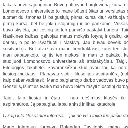
laikais buvo sąjunginiai. Buvo galimybė baigti vieną kursą 
Lomonosovo universitete (o mane būtent šitas universitetas d
tuomet du žmonės iš baigusiųjų pirmą kursą kitur važiuoja te
pirmą kursą, bet be jokių stojamųjų ir be partkomo. Viskas 
buvo skylėta, tad tiesiog jie ten pamiršo pastatyt barjerą. Taig
klasikines kalbas, galvojau metus mokytis lotynų ir graikų ka
dariau, o po to išvažiuoti į Maskvą. Jau buvau beveik 
susitvarkęs. Bet atvažiavo mano bendraklasis, kuris ten stud
man papasakojo, ką jis ten mokosi, ir man to pakako, k
studijuoti Lomonosovo universitete aš atsisakyčiau. Taigi
Filologijos fakultete. Savarankiškai studijavau tai, ką norė
tiesiog mokiausi. Planavau stoti į filosofijos aspirantūrą (do
kaip dabar vadinasi). Mano baigiamojo darbo vadovas buvo p
Genzelis, išimties tvarka man buvo leista rašyti filosofinį darbą
Taigi, taip tiesiai ir ėjau – nuo dešimtos klasės iki f
aspirantūros. Ją pabaigiau labai anksti ir likau katedroje.
O kaip kito filosofiniai interesai – juk ne visą laiką tuo pačiu 
Mano interesus formavo Rolandas Pavilionis, mano asp