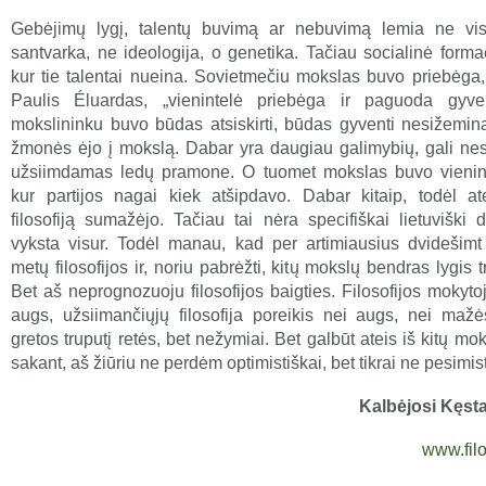
Gebėjimų lygį, talentų buvimą ar nebuvimą lemia ne vi
santvarka, ne ideologija, o genetika. Tačiau socialinė forma
kur tie talentai nueina. Sovietmečiu mokslas buvo priebėga,
Paulis Éluardas, „vienintelė priebėga ir paguoda gyven
mokslininku buvo būdas atsiskirti, būdas gyventi nesižemina
žmonės ėjo į mokslą. Dabar yra daugiau galimybių, gali nesi
užsiimdamas ledų pramone. O tuomet mokslas buvo vienint
kur partijos nagai kiek atšipdavo. Dabar kitaip, todėl at
filosofiją sumažėjo. Tačiau tai nėra specifiškai lietuviški d
vyksta visur. Todėl manau, kad per artimiausius dvidešimt 
metų filosofijos ir, noriu pabrėžti, kitų mokslų bendras lygis tr
Bet aš neprognozuoju filosofijos baigties. Filosofijos mokyto
augs, užsiimančiųjų filosofija poreikis nei augs, nei mažė
gretos truputį retės, bet nežymiai. Bet galbūt ateis iš kitų mok
sakant, aš žiūriu ne perdėm optimistiškai, bet tikrai ne pesimist
Kalbėjosi Kęstas
www.filos