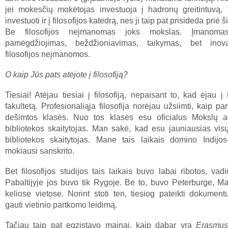
jei mokesčių mokėtojas investuoja į hadronų greitintuvą, ta
investuoti ir į filosofijos katedrą, nes ji taip pat prisideda prie 
Be filosofijos neįmanomas joks mokslas. Įmanoma
pamėgdžiojimas, beždžioniavimas, taikymas, bet inov
filosofijos neįmanomos.
O kaip Jūs pats atėjote į filosofiją?
Tiesiai! Atėjau tiesiai į filosofiją, nepaisant to, kad ėjau į 
fakultetą. Profesionaliąja filosofija norėjau užsiimti, kaip 
dešimtos klasės. Nuo tos klasės esu oficialus Mokslų a
bibliotekos skaitytojas. Man sakė, kad esu jauniausias visų
bibliotekos skaitytojas. Mane tais laikais domino Indijos f
mokiausi sanskrito.
Bet filosofijos studijos tais laikais buvo labai ribotos, va
Pabaltijyje jos buvo tik Rygoje. Be to, buvo Peterburge, Ma
keliose vietose. Norint stoti ten, tiesiog pateikti dokument
gauti vietinio partkomo leidimą.
Tačiau taip pat egzistavo mainai, kaip dabar yra
Erasmu