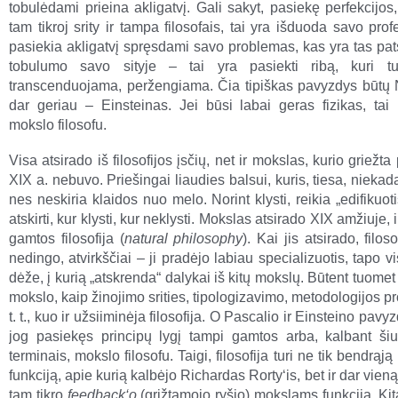
tobulėdami prieina akligatvį. Gali sakyt, pasiekę perfekcijo
tam tikroj srity ir tampa filosofais, tai yra išduoda savo prof
pasiekia akligatvį spręsdami savo problemas, kas yra tas pat
tobulumo savo sityje – tai yra pasiekti ribą, kuri t
transcenduojama, peržengiama. Čia tipiškas pavyzdys būtų
dar geriau – Einsteinas. Jei būsi labai geras fizikas, tai 
mokslo filosofu.
Visa atsirado iš filosofijos įsčių, net ir mokslas, kurio griežta
XIX a. nebuvo. Priešingai liaudies balsui, kuris, tiesa, niekad
nes neskiria klaidos nuo melo. Norint klysti, reikia „edifikuoti
atskirti, kur klysti, kur neklysti. Mokslas atsirado XIX amžiuje, 
gamtos filosofija
(
natural philosophy
). Kai jis atsirado, filos
nedingo, atvirkščiai – ji pradėjo labiau specializuotis, tapo v
dėže, į kurią „atskrenda“ dalykai iš kitų mokslų. Būtent tuome
mokslo, kaip žinojimo srities, tipologizavimo, metodologijos p
t. t., kuo ir užsiiminėja filosofija. O Pascalio ir Einsteino pavy
jog pasiekęs principų lygį tampi gamtos arba, kalbant šiuo
terminais, mokslo filosofu. Taigi, filosofija turi ne tik bendrąją
funkciją, apie kurią kalbėjo Richardas Rorty‘is, bet ir dar vieną
tam tikro
feedback‘o
(grįžtamojo ryšio) mokslams funkciją. Kita