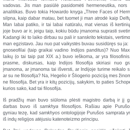
vadovas. Jis man pasiūlė pasidomėti hermeneutika, nors
analitikas. Buvo tokia Howardo knyga „Three Faces of Herm
silpna, kaip dabar matau, bet tuomet ji man atrodė kaip Delf
Man labai patiko, ir tai labai natūralu, mat vienas iš kertin
joje buvo ar ir, jeigu taip, kokiu būdu įmanoma suprasti sveti
Kadangi iki to laiko dirbau su pali ir sanskrito tekstais, verti
man egzistavo. Jau nuo pat vaikystės buvau susidūręs su ja: 
gnoseofilai (taip graikai vadino Indijos panditus)? Nuo Max
laikų (o tai taip pat XIX a.) buvo ieškoma, ar yra filosofini
prasme, diskursas, kaip Indijos filosofija skiriasi nuo gr
įmanoma, ar įmanoma tai išversti, ar Indijoje turime reikalo su
ar su ne filosofija? Na, Hegelio ir Šliogerio poziciją mes žinom
ne filosofija. Bet yra ir kitų pozicijų, sakykim, to paties Scho
kurios sako, kad tai filosofija.
Iš pradžių man buvo siūloma plėsti magistro darbą ir jį g
darbas buvo iš
samkhya
filosofijos. Rašiau apie Purušo
gyniau tezę, kad
samkhyos
ontologijoje Purušos samprata y
iš indų religijos atėjusiu katenoteizmo principu.