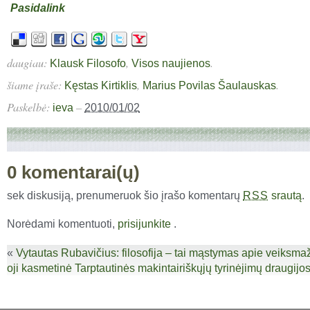
Pasidalink
daugiau:
,
.
Klausk Filosofo
Visos naujienos
šiame įraše:
,
.
Kęstas Kirtiklis
Marius Povilas Šaulauskas
Paskelbė:
–
ieva
2010/01/02
0 komentarai(ų)
sek diskusiją, prenumeruok šio įrašo komentarų
srautą
.
RSS
Norėdami komentuoti,
prisijunkite
.
«
Vytautas Rubavičius: filosofija – tai mąstymas apie veiksmaž
oji kasmetinė Tarptautinės makintairiškųjų tyrinėjimų draugijo