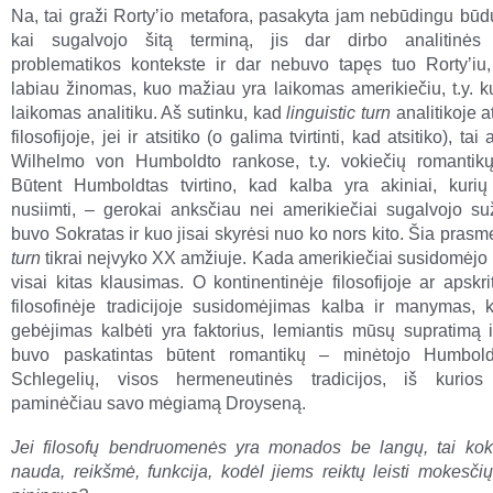
Na, tai graži Rortyʼio metafora, pasakyta jam nebūdingu būd
kai sugalvojo šitą terminą, jis dar dirbo analitinės f
problematikos kontekste ir dar nebuvo tapęs tuo Rortyʼiu,
labiau žinomas, kuo mažiau yra laikomas amerikiečiu, t.y. 
laikomas analitiku. Aš sutinku, kad
linguistic turn
analitikoje at
filosofijoje, jei ir atsitiko (o galima tvirtinti, kad atsitiko), tai 
Wilhelmo von Humboldto rankose, t.y. vokiečių romantik
Būtent Humboldtas tvirtino, kad kalba yra akiniai, kuri
nusiimti, – gerokai anksčiau nei amerikiečiai sugalvojo suž
buvo Sokratas ir kuo jisai skyrėsi nuo ko nors kito. Šia pras
turn
tikrai neįvyko XX amžiuje. Kada amerikiečiai susidomėjo k
visai kitas klausimas. O kontinentinėje filosofijoje ar apskr
filosofinėje tradicijoje susidomėjimas kalba ir manymas, 
gebėjimas kalbėti yra faktorius, lemiantis mūsų supratimą i
buvo paskatintas būtent romantikų – minėtojo Humboldt
Schlegelių, visos hermeneutinės tradicijos, iš kurios 
paminėčiau savo mėgiamą Droyseną.
Jei filosofų bendruomenės yra monados be langų, tai koki
nauda, reikšmė, funkcija, kodėl jiems reiktų leisti mokesči