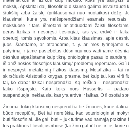
matematikos ar fizikos kaip mokslo, koks yra santykis ta
mokslų. Apskritai dalį filosofinio diskurso galima įsivaizduoti 
šiukšlių arba žaislų (priklausomai nuo nuotaikos) dėžę. Jo
klausimai, kurie yra neišsprendžiami esamais resursais 
moksluose ir tarsi išmetami ar atiduodami žaisti filosofams.
geras fizikas ir nespręsti tiesiogiai, kas yra erdvė ir laik
operuoji tomis sąvokomis. Arba kitas klausimas, apie dėsni
juos išrandame, ar atrandame, t. y. ar mes tyrinėjame 
patyrimą ir jame pastebėtus dėsningumus vadiname dėsnia
dėsnius atpažįstame kaip tikrą, ontologinę pasaulio sandarą.
iš amžinosios filosofijos klausimų/ problemų repertuaro. Galì b
ir nespręsti metafizinių fizikos klausimų. Metafizika – tai ne
skirsčiusio Aristotelio knygas, prasme, bet kaip tai, kas virš fi
tai, ko dabar fizikai nesprendžia. Ką reiškia – nesprendžia
laiko išspręstu. Kaip koks nors Husserlis – pada
suspenduoja, neklausia, kas yra erdvė ir laikas. O filosofai sp
Žinoma, tokių klausimų nesprendžia tie žmonės, kurie dalin
būdo receptūrą. Bet tai nereiškia, kad soteriologiniai moky
būti filosofiniai. Jie gali būti – juk turime vadinamąją praktinę fi
tos praktinės filosofijos ribose (tai žino galbūt net ir tie, kurie