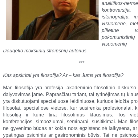
analitikos-herm
kontroversija, f
istoriografija, i
visuomenė, metaf
pilietinė vi
pokomunistinių
visuomenių
Daugelio mokslinių straipsnių autorius.
***
Kas apskritai yra filosofija? Ar – kas Jums yra filosofija?
Man filosofija yra profesija, akademinio filosofinio diskurso 
dalyvavimas jame. Paprasčiau tariant, tai tyrinėjimas tų klau
yra diskutuojami specialiuose leidiniuose, kuriuos leidžia pr
filosofai, specialiose vietose, kur susirenka profesionalai, 
filosofiją ir kurie tiria filosofinius klausimus. Tos vi
konferencijos, simpoziumai, seminarai, susitikimai. Man filos
ne gyvenimo būdas ar kokia nors egzistencinė laikysena, ar
ypatingas psichinis ar gastronominis būvis. Tai ne psichos