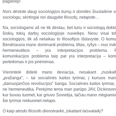
pagalvoji!
Nors dėstote daug sociologijos kursų ir domitės šiuolaikine 
sociologu, skirtingai nei daugybė filosofų, netapote…
Na, sociologams aš ne tik dėstau, bet turiu ir sociologą dokt
šiokių tokių darbų sociologijoje nuveikęs. Nesu visai t
sociologijos, tik aš nelaikau to filosofijos išdavyste. O ko
Bendriausia mane dominanti problema, tiltas, ryšys – nuo indo
hermeneutikos – yra interpretacijos problema. Pa
komunikacijos problema taip pat yra interpretacija – kom
perteikimas ir jos priėmimas.
Vienintelė didelė mano deviacija, nesakant „nusikal
„pražanga“, – tai socialinės kaitos tyrimai, į kuriuos m
„dainuojančios revoliucijos“ banga. Socialinės kaitos tyrimai
ne hermeneutika. Perėjimo tema man parūpo JAV, Dickinson
kur buvau tuomet, kai griuvo Sovietija, tačiau mano mėgiami
šie tyrimai niekuomet netapo.
O kaip atrodo filosofo dienotvarkė, įskaitant laisvalaikį?