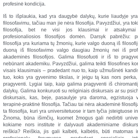
profesinė kondicija.
Iš to išplaukia, kad yra daugybė dalykų, kurie liaudyje yr
filosofavimu, tačiau man jie nėra filosofija. Pavyzdžiui, yra toki
filosofija, bet ne visi jos klausimai ir atsakymai
profesionaliosios filosofijos domėn. Darsyk pabrėžiu: pr
filosofija yra kuriama tų žmonių, kurie valgo duoną iš filosofi
duoną iš filosofavimo valgo daugiau žmonių nei iš prof
akademinės filosofijos. Galima filosofuoti ir iš to pragyve
nebūnant akademiku. Pavyzdžiui, galima teikti filosofines ko
visais klausimais – pradedant nuo to, kaip užmušinėti kandis
tuo, koks yra gyvenimo tikslas, ir jeigu tą kas nors perka, 
pragyventi. Lygiai taip, kaip galima pragyventi iš chiromanti
dalykų. Galima konkuruoti su religiniais diskursais ar su psic
diskursais, kas, beje, pasaulyje yra daroma, egzistuoja 
terapinė-praktinė filosofija. Tačiau tai nėra akademinė filosofij
ta filosofija, kuri yra universitetuose ir tam tyčia įsteigtuose i
Žinoma, būna išimčių, kuomet žmogus gali nedirbti univer
kokiame nors institute ir dalyvauti akademiniame diskur
reiškia? Reiškia, jis gali kalbėti, kalbėtis, būti matomas i