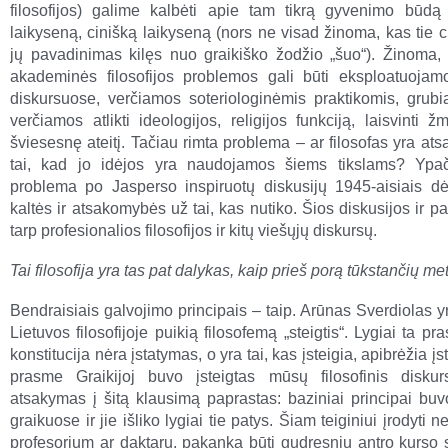
filosofijos) galime kalbėti apie tam tikrą gyvenimo būdą
laikyseną, cinišką laikyseną (nors ne visad žinoma, kas tie c
jų pavadinimas kilęs nuo graikiško žodžio „šuo“). Žinoma, 
akademinės filosofijos problemos gali būti eksploatuojam
diskursuose, verčiamos soteriologinėmis praktikomis, grubia
verčiamos atlikti ideologijos, religijos funkciją, laisvinti ž
šviesesnę ateitį. Tačiau rimta problema – ar filosofas yra at
tai, kad jo idėjos yra naudojamos šiems tikslams? Ypač
problema po Jasperso inspiruotų diskusijų 1945-aisiais dė
kaltės ir atsakomybės už tai, kas nutiko. Šios diskusijos ir p
tarp profesionalios filosofijos ir kitų viešųjų diskursų.
Tai filosofija yra tas pat dalykas, kaip prieš porą tūkstančių me
Bendraisiais galvojimo principais – taip. Arūnas Sverdiolas 
Lietuvos filosofijoje puikią filosofemą „steigtis“. Lygiai ta pr
konstitucija nėra įstatymas, o yra tai, kas įsteigia, apibrėžia įs
prasme Graikijoj buvo įsteigtas mūsų filosofinis diskur
atsakymas į šitą klausimą paprastas: baziniai principai buvo
graikuose ir jie išliko lygiai tie patys. Šiam teiginiui įrodyti n
profesorium ar daktaru, pakanka būti gudresniu antro kurso 