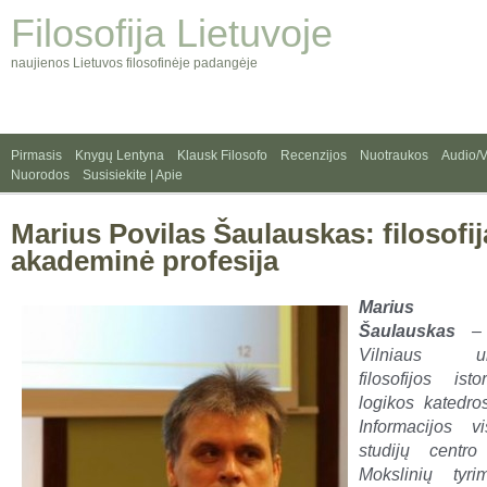
Filosofija Lietuvoje
naujienos Lietuvos filosofinėje padangėje
Pirmasis
Knygų Lentyna
Klausk Filosofo
Recenzijos
Nuotraukos
Audio/
Nuorodos
Susisiekite | Apie
Marius Povilas Šaulauskas: filosofija
akademinė profesija
Marius P
Šaulauskas
– f
Vilniaus univ
f
ilos
of
i
jos i
st
o
logikos katedro
Informacijos v
studijų centr
Moks
linių
tyri