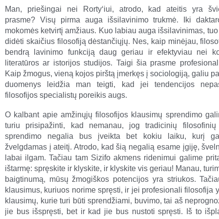
Man, priešingai nei Rorty‘iui, atrodo, kad ateitis yra švi
prasme? Visų pirma auga išsilavinimo trukmė. Iki daktar
mokomės ketvirtį amžiaus. Kuo labiau auga išsilavinimas, tuo 
didėti skaičius filosofiją dėstančiųjų. Nes, kaip minėjau, filosof
bendrą lavinimo funkciją daug geriau ir efektyviau nei k
literatūros ar istorijos studijos. Taigi šia prasme profesion
Kaip žmogus, vieną kojos pirštą įmerkęs į sociologiją, galiu pa
duomenys leidžia man teigti, kad jei tendencijos nepas
filosofijos specialistų poreikis augs.
O kalbant apie amžinųjų filosofijos klausimų sprendimo gali
turiu prisipažinti, kad nemanau, jog tradicinių filosofini
sprendimo negalia bus įveikta bet kokiu laiku, kurį ga
žvelgdamas į ateitį. Atrodo, kad šią negalią esame įgiję, švelni
labai ilgam. Tačiau tam Sizifo akmens ridenimui galime prita
ištarmę: spręskite ir klyskite, ir klyskite vis geriau! Manau, turi
baigtinumą, mūsų žmogiškos potencijos yra striukos. Tač
klausimus, kuriuos norime spręsti, ir jei profesionali filosofija
klausimų, kurie turi būti sprendžiami, buvimo, tai aš neprogn
jie bus išspręsti, bet ir kad jie bus nustoti spręsti. Iš to išp