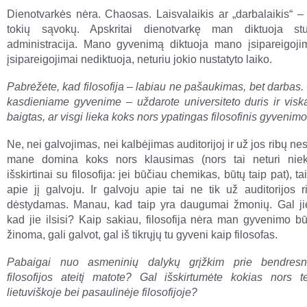
Dienotvarkės nėra. Chaosas. Laisvalaikis ar „darbalaikis“ – 
tokių sąvokų. Apskritai dienotvarkę man diktuoja stu
administracija. Mano gyvenimą diktuoja mano įsipareigoji
įsipareigojimai nediktuoja, neturiu jokio nustatyto laiko.
Pabrėžėte, kad filosofija
–
labiau ne pašaukimas, bet darbas. 
kasdieniame gyvenime
–
uždarote universiteto duris ir vis
baigtas, ar visgi lieka koks nors ypatingas filosofinis gyveni
Ne, nei galvojimas, nei kalbėjimas auditorijoj ir už jos ribų nesi
mane domina koks nors klausimas (nors tai neturi nie
išskirtinai su filosofija: jei būčiau chemikas, būtų taip pat), ta
apie jį galvoju. Ir galvoju apie tai ne tik už auditorijos r
dėstydamas. Manau, kad taip yra daugumai žmonių. Gal jie
kad jie ilsisi? Kaip sakiau, filosofija nėra man gyvenimo b
žinoma, gali galvot, gal iš tikrųjų tu gyveni kaip filosofas.
Pabaigai nuo asmeninių dalykų grįžkim prie bendresn
filosofijos ateitį matote? Gal išskirtumėte kokias nors t
lietuviškoje bei pasaulinėje filosofijoje?