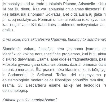
jis pasakys, kad tą įrodo nuolatinis Platono, Aristotelio ir kit
iki pat šių dienų. Kas yra labiausiai cituojamas filosofas? 
kas labiausiai žinomas? Sokratas. Bet didžiausia jų įtaka 
principų nustatymas. Perimamumas, ar veikiau rekursyvumas,
kad negalì apibrėžti dabartinės problemos neišvyniodamas j
graikų.
O yra kokių nors aktualesnių klausimų, būdingų tik šiandienai
Šiandienėj Vakarų filosofijoj nėra įmanoma įvardinti ar
identifikuoti kokios nors specifinės problemos, kuri būtų aktu
diskurso dalyviams. Esama labai didelės fragmentacijos, pasi
Filosofai gyvena gana uždarais būriais, dažnai primenančiai
Leibnizo monadas. Šia prasme nėra klausimo, kuris būtų lyg
ir Gadameriui, ir Sellarsui. Tačiau dėl rekursyvumo pr
epistemologinio moderniosios filosofijos pobūdžio tam tikr
esama. Su Descartes‘u esame atlikę net teologijos re
epistemologiją.
Kalbinio posūkio nepripažįstate?