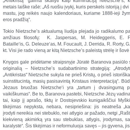
„Antikristą“ galima skaityti kaip kulminaciją Nietzsche’s, 
metais laiške rašė: „Aš ruošiu įvykį, kuris perskels istoriją į dvi
mastu, jog reikės naujo kalendoriaus, kuriame 1888-ieji žy
eros pradžią“.
Tokio Nietzsche’s aktualumą liudija plejada jo radikalumo p
amžiaus filosofų: K. Jaspersas, M. Heideggeris, E. F
Bataille‘is, G. Deleuze‘as, M. Foucault, J. Derrida, R. Rorty, G.
kt. Visi jie rado vieną ar kitą Nietzsche’s paleistą strėlę ir šovė 
Knygos gale pridėtame straipsnyje Jūratė Baranova pasiūlo s
originalią – Nietzsche’s sudabartinimo strategiją: „Atrodyt
„Antikristas“ Nietzsche sukyla ne prieš Kristų, o prieš istoriškai
suinstitucintą, masių pasisavintą Kristaus interpretaciją“. Bū
Jėzaus bruožas Nietzsche‘i yra „tartum į dvasingumą pa
vaikiškumas“. Be to, Baranova pastebi, Nietzsche Jėzų vadina 
tai, kaip jį aprašo, tiktų ir Dostojevskio kunigaikščiui Myšk
tikėjimas nepyksta, nebara, nesipriešina: jis neatneša „k
įrodyti nereikia nei stebuklo, nei atlygio ar pažado, netgi „Rašto
kiekvieną akimirką yra sau stebuklas, atlygis, įrodymas, s
karalystė“. Šis tikėjimas ir neformuluoja savęs – jis gyvena, jis