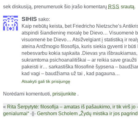
sek diskusiją, prenumeruok šio įrašo komentarų
srautą
.
RSS
SIHIS
sako:
Kaip nebūtų keista, bet Friedricho Nietzsche’s Antikri
atspindi šiandieninę moralę be Dievo… Visuomenė be
visuomenė be Dievo… Atsižvelgiant į statistiką ir real
ateina Antžmogio filosofija, kuris siekia gyventi ir būti
nebesvarbu kokia sąskaita .Dievas yra išbraukiamas,
sukramtoma psichoanalitiškai – ar reikia save graužti 
pakeisti ir… sarkastiška filosofinė šypsena – baudžia
kad vagi – baudžiama už tai , kad pagauna…
Atsakyti gali tik prisijungę
Norėdami komentuoti,
prisijunkite
.
«
Rita Šerpytytė: filosofija – amatas iš pašaukimo, ir tik virš jo –
genialumai“
-||-
Gershom Scholem „Žydų mistika ir jos pagrind