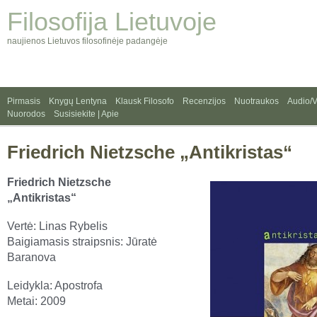
Filosofija Lietuvoje
naujienos Lietuvos filosofinėje padangėje
Pirmasis
Knygų Lentyna
Klausk Filosofo
Recenzijos
Nuotraukos
Audio/
Nuorodos
Susisiekite | Apie
Friedrich Nietzsche „Antikristas“
Friedrich Nietzsche
„Antikristas“
Vertė: Linas Rybelis
Baigiamasis straipsnis: Jūratė
Baranova
Leidykla: Apostrofa
Metai: 2009