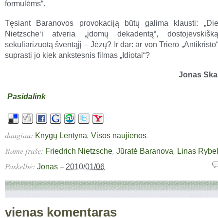
formulėms“.
Tęsiant Baranovos provokaciją būtų galima klausti: „Die
Nietzsche‘i atveria „įdomų dekadentą“, dostojevskišką 
sekuliarizuotą šventąjį – Jėzų? Ir dar: ar von Triero „Antikrist
suprasti jo kiek ankstesnis filmas „Idiotai“?
Jonas Ska
Pasidalink
daugiau:
,
.
Knygų Lentyna
Visos naujienos
šiame įraše:
,
,
Friedrich Nietzsche
Jūratė Baranova
Linas Rybel
Paskelbė:
–
Jonas
2010/01/06
vienas komentaras