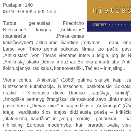
Puslapiai: 140
ISBN: 978-9955-605-55-3
Turbūt geriausias Friedricho
Nietzsche’s knygos „Antikristas“
(paantraštė „Prakeiksmas
krikščionybei“) aktualumo šiandien įrodymas – danų kin
Larso von Triero pernai sukurtas filmas tuo pačiu pav
„Antikristas“. Von Trieras viename interviu teigia, jog jis 
„Antikristą“ skaito įdėmiai ir dažnai. Belieka pridurti: abu „Anti
šokiruojantys, radikalūs, kontroversiški. Tačiau – ir mįslingi.
Viena vertus, „Antikristą“ (1888) galima skaityti kaip „sta
Nietzsche’s kulminaciją. Nietzsche’s, paskelbusio Sokrat
graiku“ ir šlovinusio dievo Dioniso „tragiškąją išmintį“
„žmogiška pernelyg žmogiška“ demaskuoti savo „linksmuoj
paskelbusio „Dievas mirė“ ir pagimdžiusio „Antžmogio“ (
Üb
idėją; įvardijusio šios idėjos didžiausią priešą – krikščio
„platonizmą liaudžiai“ ir „vergų moralę“; galiausiai – p
nihilistinę Europos modernybę, kuri prarado „valią siekt