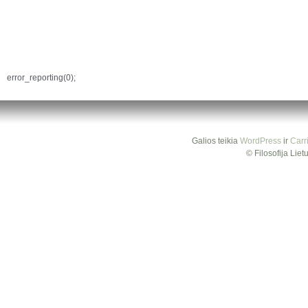
error_reporting(0);
Galios teikia
WordPress
ir
Carr
© Filosofija Lie