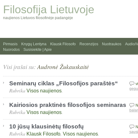
Filosofija Lietuvoje
naujienos Lietuvos filosofinėje padangėje
Pirmasis
Knygų Lentyna
Klausk Filosofo
Recenzijos
Nuotraukos
Audio/
Nuorodos
Susisiekite | Apie
Visi įrašai su:
Audronė Žukauskaitė
Seminarų ciklas „Filosofijos paraštės“
v
Rubrika
.
gegu
Visos naujienos
Kairiosios praktinės filosofijos seminaras
N
Rubrika
.
bala
Visos naujienos
10 jūsų klausinėtų filosofų
N
Rubrika
,
.
saus
Klausk Filosofo
Visos naujienos