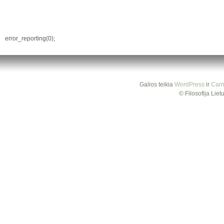
error_reporting(0);
Galios teikia
WordPress
ir
Carr
© Filosofija Lie