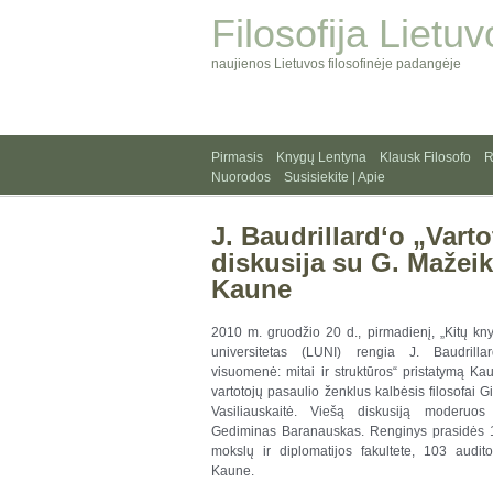
Filosofija Lietuv
naujienos Lietuvos filosofinėje padangėje
Pirmasis
Knygų Lentyna
Klausk Filosofo
R
Nuorodos
Susisiekite | Apie
J. Baudrillard‘o „Vart
diskusija su G. Mažeiki
Kaune
2010 m. gruodžio 20 d., pirmadienį, „Kitų kny
universitetas (LUNI) rengia J. Baudrilla
visuomenė: mitai ir struktūros“ pristatymą Ka
vartotojų pasaulio ženklus kalbėsis filosofai G
Vasiliauskaitė. Viešą diskusiją moderuos
Gediminas Baranauskas. Renginys prasidės 1
mokslų ir diplomatijos fakultete, 103 audit
Kaune.