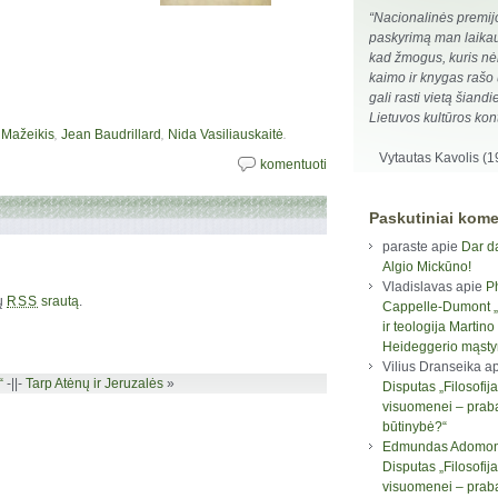
“Nacionalinės premij
paskyrimą man laikau
kad žmogus, kuris nė
kaimo ir knygas rašo 
gali rasti vietą šiand
Lietuvos kultūros kont
,
,
.
 Mažeikis
Jean Baudrillard
Nida Vasiliauskaitė
Vytautas Kavolis (
komentuoti
Paskutiniai kome
paraste
apie
Dar d
Algio Mickūno!
Vladislavas
apie
P
rų
srautą
.
RSS
Cappelle-Dumont „F
ir teologija Martino
Heideggerio mąst
Vilius Dranseika
ap
“
-||-
Tarp Atėnų ir Jeruzalės
»
Disputas „Filosofija
visuomenei – prab
būtinybė?“
Edmundas Adomon
Disputas „Filosofija
visuomenei – prab