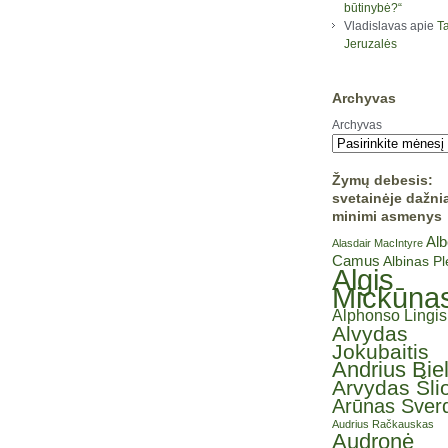
būtinybė?“
Vladislavas
apie
Ta
Jeruzalės
Archyvas
Archyvas
Žymų debesis:
svetainėje dažni
minimi asmenys
Alb
Alasdair MacIntyre
Camus
Albinas P
Algis
Mickūna
Alphonso Lingis
Alvydas
Jokubaitis
Andrius Bie
Arvydas Šli
Arūnas Sverd
Audrius Račkauskas
Audronė