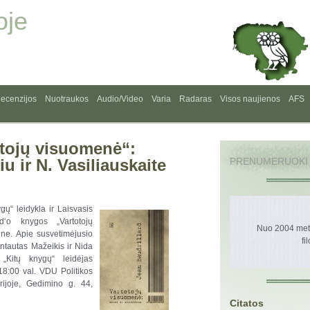
oje
ecenzijos
Nuotraukos
Audio/Video
Varia
Radaras
Visos naujienos
AFS
otojų visuomenė“:
u ir N. Vasiliauskaite
PRENUMERUOKI
gų“ leidykla ir Laisvasis
rd‘o knygos „Vartotojų
Nuo 2004 metų
une. Apie susvetimėjusio
fi
intautas Mažeikis ir Nida
 „Kitų knygų“ leidėjas
8:00 val. VDU Politikos
orijoje, Gedimino g. 44,
Citatos