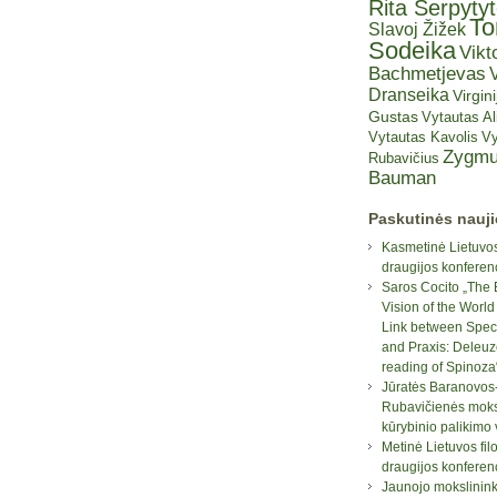
Rita Šerpyty
T
Slavoj Žižek
Sodeika
Vikt
Bachmetjevas
V
Dranseika
Virgini
Gustas
Vytautas A
Vytautas Kavolis
Vy
Zygmu
Rubavičius
Bauman
Paskutinės nauj
Kasmetinė Lietuvos
draugijos konferen
Saros Cocito „The 
Vision of the World
Link between Spec
and Praxis: Deleuz
reading of Spinoza
Jūratės Baranovos
Rubavičienės moksl
kūrybinio palikimo
Metinė Lietuvos fil
draugijos konferen
Jaunojo mokslinin