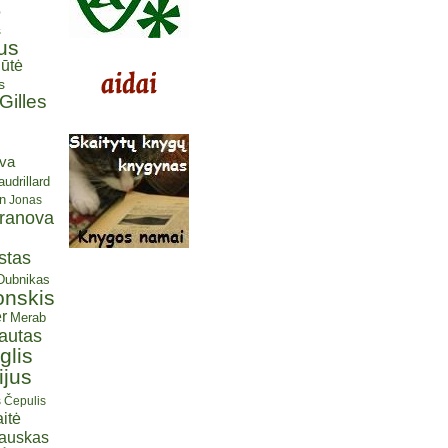
ė
s
us
ūtė
s
Gilles
eva
udrillard
n
Jonas
aranova
stas
 Dubnikas
onskis
r
Merab
autas
glis
ijus
s Čepulis
itė
iauskas