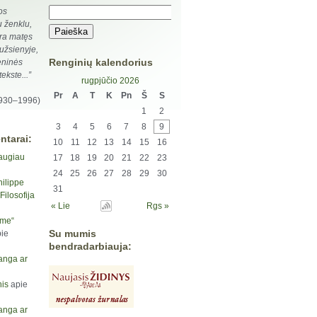
os
 ženklu,
ra matęs
užsienyje,
Renginių kalendorius
ieninės
ekste...”
rugpjūčio 2026
Pr
A
T
K
Pn
Š
S
1930–1996)
1
2
3
4
5
6
7
8
9
ntarai:
10
11
12
13
14
15
16
augiau
17
18
19
20
21
22
23
24
25
26
27
28
29
30
hilippe
31
ilosofija
« Lie
Rgs »
yme“
Su mumis
ie
bendradarbiauja:
anga ar
is
apie
anga ar