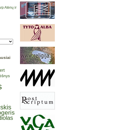
rp Atėnų ir
ausiai
ert
lėšnys
s
lskis
ogeris
iolas