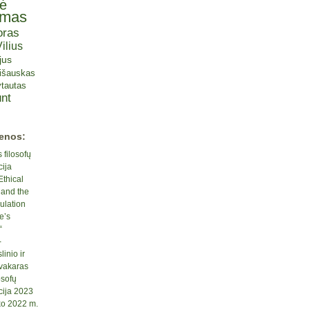
tė
omas
oras
ilius
jus
lišauskas
tautas
nt
ienos:
 filosofų
cija
Ethical
 and the
ulation
e’s
“
-
inio ir
 vakaras
osofų
cija 2023
ko 2022 m.