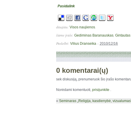
Pasidalink
daugiau:
.
Visos naujienos
šiame įraše:
,
Gediminas Baranauskas
Gintautas
Paskelbė:
–
Vilius Dranseika
2010/12/16
0 komentarai(ų)
sek diskusiją, prenumeruok šio įrašo komenta
Norėdami komentuoti,
prisijunkite
.
«
Seminaras „Religija, kasdienybė, vizualumas