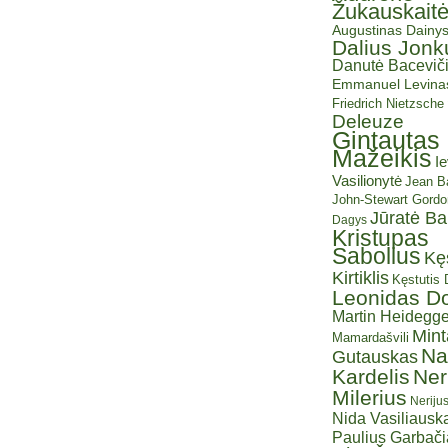
Žukauskait
Augustinas Dainy
Dalius Jonk
Danutė Baceviči
Emmanuel Levina
Friedrich Nietzsche
Deleuze
Gintautas
Mažeikis
I
Vasilionytė
Jean Ba
John-Stewart Gordo
Jūratė B
Dagys
Kristupas
Sabolius
Kę
Kirtiklis
Kęstutis
Leonidas D
Martin Heidegge
Mint
Mamardašvili
Na
Gutauskas
Kardelis
Ner
Milerius
Neriju
Nida Vasiliauska
Paulius Garbač