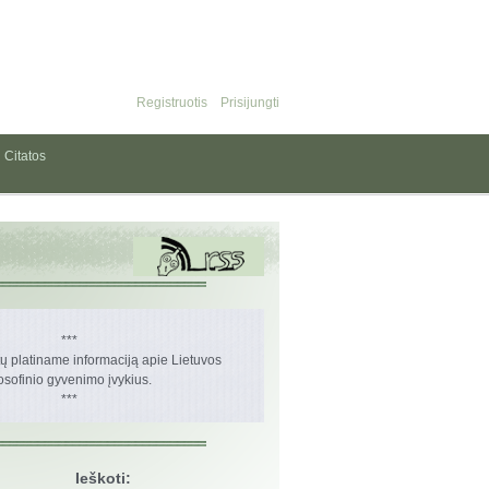
Registruotis
Prisijungti
Citatos
***
 platiname informaciją apie Lietuvos
losofinio gyvenimo įvykius.
***
Ieškoti: