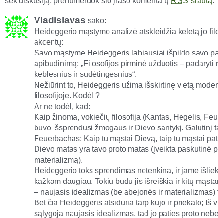
sek diskusiją, prenumeruok šio įrašo komentarų
srautą
.
RSS
Vladislavas
sako:
Heideggerio mąstymo analizė atskleidžia keletą jo filo
akcentų:
Savo mąstyme Heideggeris labiausiai išpildo savo pati
apibūdinimą; „Filosofijos pirminė užduotis – padaryti 
keblesnius ir sudėtingesnius“.
Nežiūrint to, Heideggeris užima išskirtinę vietą moder
filosofijoje. Kodėl ?
Ar ne todėl, kad:
Kaip žinoma, vokiečių filosofija (Kantas, Hegelis, Fe
buvo išsprendusi žmogaus ir Dievo santykį. Galutinį
Feuerbachas; Kaip tu mąstai Dievą, taip tu mąstai pat
Dievo matas yra tavo proto matas (įveikta paskutinė p
materializmą).
Heideggerio toks sprendimas netenkina, ir jame išliek
kažkam daugiau. Tokiu būdu jis išreiškia ir kitų mąs
– naujasis idealizmas (be abejonės ir materializmas) 
Bet čia Heideggeris atsiduria tarp kūjo ir priekalo; Iš 
sąlygoja naujasis idealizmas, tad jo paties proto neb