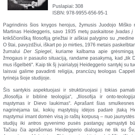
Puslapiai: 308
ISBN: 978-9955-656-95-1
Pagrindinis šios knygos herojus, žymusis Juodojo Miško 
Martinas Heideggeris, savo 1935 metų paskaitose
Įvadas į
krikščionišką filosofiją griežtai ir aiškiai palygino su „medine
O štai, pavyzdžiui, iškart po jo mirties, 1976 metais paskelbta
žurnalui
Der Spiegel
, kuriame kalbama apie grėsmingą 
žmogaus ir pasaulio situaciją, randame pasakymą, kad „tik D
mus išgelbėti“. Kaip tik šį įvairialypį Heideggerio santykį su t
laisvai galime pavadinti religija, prancūzų teologas Cappe
tyrinėja šioje studijoje.
Šis santykis aspektuojasi ir struktūruojasi į tokias pamati
„filosofija ir biblinė teologija“, „filosofija ir onto-teologij
mąstymas ir Dievo laukimas“. Aprašant šias smulkesnes
nagrinėjama tai, kokių mąstytojų idėjos padarė įtaką H
mąstymui imant domėn visą jo raštų korpusą – nuo jaunystės 
studijų iki antros gyvenimo pusės pastangų apmąstyti būt
Tačiau čia aprašomas Heideggerio dialogas ne tik su Šv