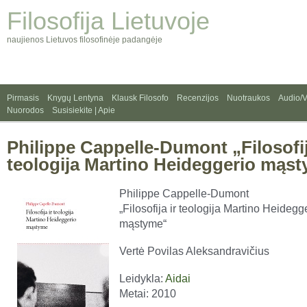
Filosofija Lietuvoje
naujienos Lietuvos filosofinėje padangėje
Pirmasis
Knygų Lentyna
Klausk Filosofo
Recenzijos
Nuotraukos
Audio/
Nuorodos
Susisiekite | Apie
Philippe Cappelle-Dumont „Filosofij
teologija Martino Heideggerio mąs
Philippe Cappelle-Dumont
„Filosofija ir teologija Martino Heidegg
mąstyme“
Vertė Povilas Aleksandravičius
Leidykla:
Aidai
Metai: 2010