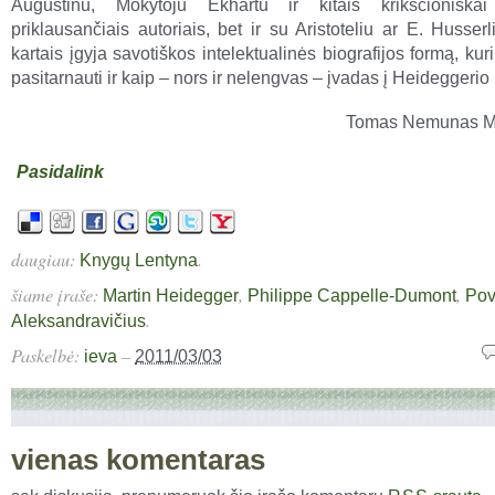
Augustinu, Mokytoju Ekhartu ir kitais krikščioniškai t
priklausančiais autoriais, bet ir su Aristoteliu ar E. Husserl
kartais įgyja savotiškos intelektualinės biografijos formą, kuri
pasitarnauti ir kaip – nors ir nelengvas – įvadas į Heideggeri
Tomas Nemunas Mi
Pasidalink
daugiau:
.
Knygų Lentyna
šiame įraše:
,
,
Martin Heidegger
Philippe Cappelle-Dumont
Pov
.
Aleksandravičius
Paskelbė:
–
ieva
2011/03/03
vienas komentaras