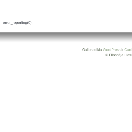
error_reporting(0);
Galios teikia
WordPress
ir
Carr
© Filosofija Lie