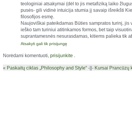
teologiniai atsakymai (dėl to jis metafiziką laiko žlugus
pusės- gili vidinė intuicija stumia jį savaip išreikšti 
filosofijos esmę.
Naujoviškai pateikdamas Būties sampratos turinį, jis
ieško tam turiniui atitinkamos formos, bet taip visuotin
suprantamesnės nesurasdamas, kitiems palieka tik a
Atsakyti gali tik prisijungę
Norėdami komentuoti,
prisijunkite
.
«
Paskaitų ciklas „Philosophy and Style“
-||-
Kursai Prancūzų k