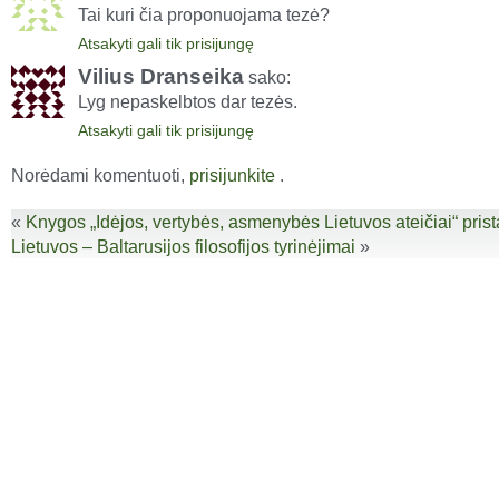
Tai kuri čia proponuojama tezė?
Atsakyti gali tik prisijungę
Vilius Dranseika
sako:
Lyg nepaskelbtos dar tezės.
Atsakyti gali tik prisijungę
Norėdami komentuoti,
prisijunkite
.
«
Knygos „Idėjos, vertybės, asmenybės Lietuvos ateičiai“ pris
Lietuvos – Baltarusijos filosofijos tyrinėjimai
»