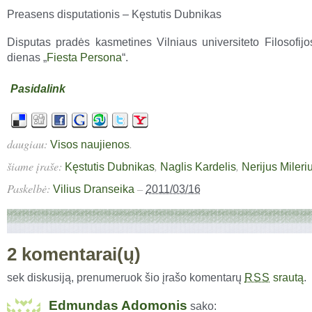
Preasens disputationis – Kęstutis Dubnikas
Disputas pradės kasmetines Vilniaus universiteto Filosofijos
dienas „
Fiesta Persona
“.
Pasidalink
daugiau:
.
Visos naujienos
šiame įraše:
,
,
Kęstutis Dubnikas
Naglis Kardelis
Nerijus Mileri
Paskelbė:
–
Vilius Dranseika
2011/03/16
2 komentarai(ų)
sek diskusiją, prenumeruok šio įrašo komentarų
srautą
.
RSS
Edmundas Adomonis
sako: