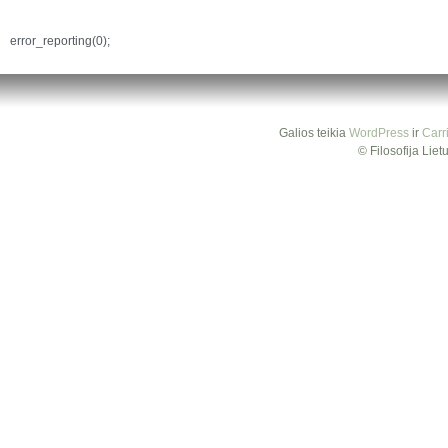
error_reporting(0);
Galios teikia
WordPress
ir
Carr
© Filosofija Lie