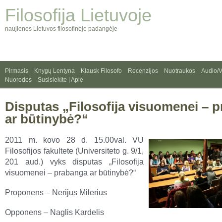
Filosofija Lietuvoje
naujienos Lietuvos filosofinėje padangėje
Pirmasis
Knygų Lentyna
Klausk Filosofo
Recenzijos
Nuotraukos
Audio/
Nuorodos
Susisiekite | Apie
Disputas „Filosofija visuomenei – 
ar būtinybė?“
2011 m. kovo 28 d. 15.00val. VU
Filosofijos fakultete (Universiteto g. 9/1,
201 aud.) vyks disputas „Filosofija
visuomenei – prabanga ar būtinybė?“
Proponens – Nerijus Milerius
Opponens – Naglis Kardelis