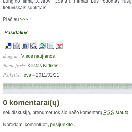
Lungino filmą „Ostrov“ („Sala“). Filmas bus rodomas rus
lietuviškais subtitrais.
Plačiau
>>>
Pasidalink
daugiau:
.
Visos naujienos
šiame įraše:
.
Kęstas Kirtiklis
Paskelbė:
–
ieva
2011/02/21
0 komentarai(ų)
sek diskusiją, prenumeruok šio įrašo komentarų
srautą
.
RSS
Norėdami komentuoti,
prisijunkite
.