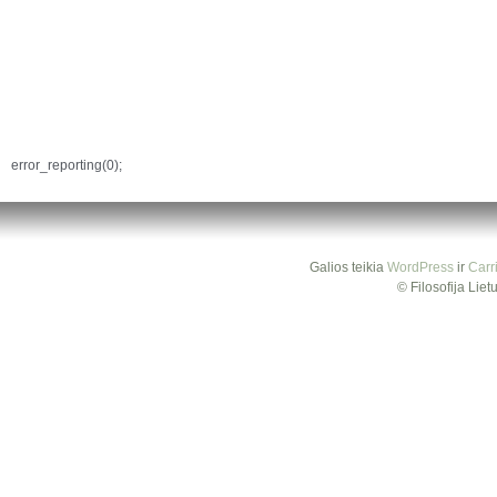
error_reporting(0);
Galios teikia
WordPress
ir
Carr
© Filosofija Lie