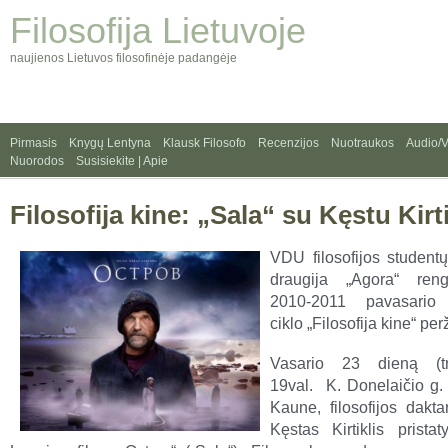
Filosofija Lietuvoje
naujienos Lietuvos filosofinėje padangėje
Pirmasis
Knygų Lentyna
Klausk Filosofo
Recenzijos
Nuotraukos
Audio/
Nuorodos
Susisiekite | Apie
Filosofija kine: „Sala“ su Kęstu Kirti
VDU filosofijos student
draugija „Agora“ ren
2010-2011 pavasario
ciklo „Filosofija kine“ per
Vasario 23 dieną (tre
19val. K. Donelaičio g.
Kaune, filosofijos dakt
Kęstas Kirtiklis prista