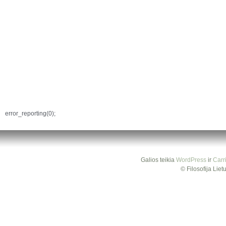
error_reporting(0);
Galios teikia
WordPress
ir
Carr
© Filosofija Lie