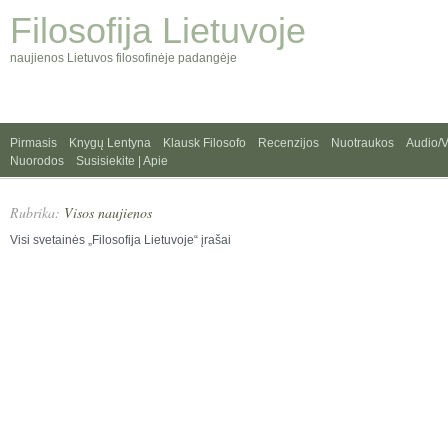
Filosofija Lietuvoje
naujienos Lietuvos filosofinėje padangėje
Pirmasis
Knygų Lentyna
Klausk Filosofo
Recenzijos
Nuotraukos
Audio/
Nuorodos
Susisiekite | Apie
Rubrika:
Visos naujienos
Visi svetainės „Filosofija Lietuvoje“ įrašai