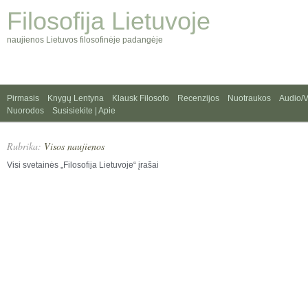
Filosofija Lietuvoje
naujienos Lietuvos filosofinėje padangėje
Pirmasis
Knygų Lentyna
Klausk Filosofo
Recenzijos
Nuotraukos
Audio/
Nuorodos
Susisiekite | Apie
Rubrika:
Visos naujienos
Visi svetainės „Filosofija Lietuvoje“ įrašai