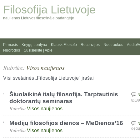
Filosofija Lietuvoje
naujienos Lietuvos filosofinėje padangėje
Pirmasis
Knygų Lentyna
Klausk Filosofo
Recenzijos
Nuotraukos
Audio/
Nuorodos
Susisiekite | Apie
Rubrika:
Visos naujienos
Visi svetainės „Filosofija Lietuvoje“ įrašai
Šiuolaikinė italų filosofija. Tarptautinis
N
doktorantų seminaras
gegu
Rubrika
.
Visos naujienos
Medijų filosofijos dienos – MeDienos’16
N
Rubrika
.
gegu
Visos naujienos