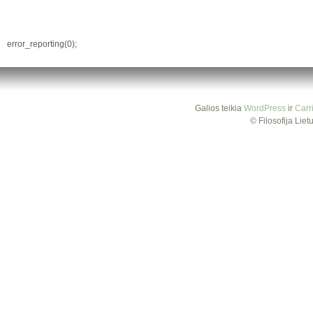
error_reporting(0);
Galios teikia
WordPress
ir
Carr
© Filosofija Lie