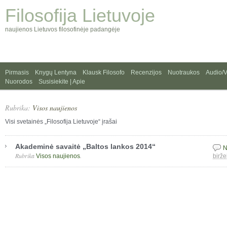
Filosofija Lietuvoje
naujienos Lietuvos filosofinėje padangėje
Pirmasis
Knygų Lentyna
Klausk Filosofo
Recenzijos
Nuotraukos
Audio/
Nuorodos
Susisiekite | Apie
Rubrika:
Visos naujienos
Visi svetainės „Filosofija Lietuvoje“ įrašai
Akademinė savaitė „Baltos lankos 2014“
N
Rubrika
.
Visos naujienos
birže