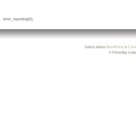
error_reporting(0);
Galios teikia
WordPress
ir
Carr
© Filosofija Lie