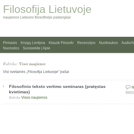
Filosofija Lietuvoje
naujienos Lietuvos filosofinėje padangėje
Pirmasis
Knygų Lentyna
Klausk Filosofo
Recenzijos
Nuotraukos
Audio/
Nuorodos
Susisiekite | Apie
Rubrika:
Visos naujienos
Visi svetainės „Filosofija Lietuvoje“ įrašai
Filosofinio teksto vertimo seminaras (pratęstas
N
kvietimas)
liepo
Rubrika
.
Visos naujienos