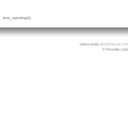
error_reporting(0);
Galios teikia
WordPress
ir
Carr
© Filosofija Lie