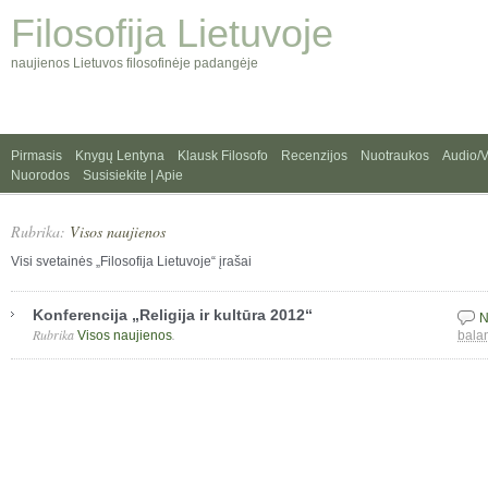
Filosofija Lietuvoje
naujienos Lietuvos filosofinėje padangėje
Pirmasis
Knygų Lentyna
Klausk Filosofo
Recenzijos
Nuotraukos
Audio/
Nuorodos
Susisiekite | Apie
Rubrika:
Visos naujienos
Visi svetainės „Filosofija Lietuvoje“ įrašai
Konferencija „Religija ir kultūra 2012“
N
Rubrika
.
Visos naujienos
bala