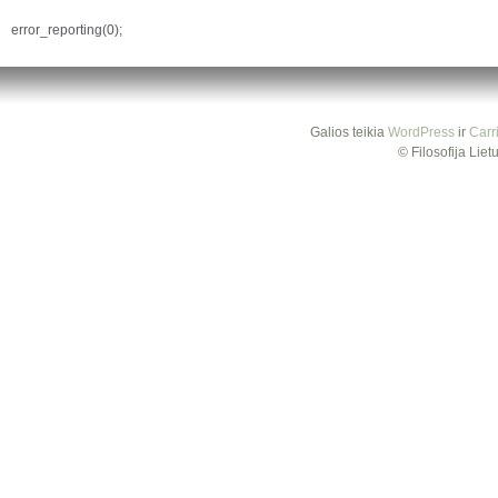
error_reporting(0);
Galios teikia
WordPress
ir
Carr
© Filosofija Lie