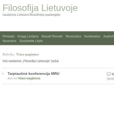
Filosofija Lietuvoje
naujienos Lietuvos filosofinėje padangėje
Pirmasis
Knygų Lentyna
Klausk Filosofo
Recenzijos
Nuotraukos
Audio/
Nuorodos
Susisiekite | Apie
Rubrika:
Visos naujienos
Visi svetainės „Filosofija Lietuvoje“ įrašai
Tarptautinė konferencija MRU
N
Rubrika
.
Visos naujienos
vasa