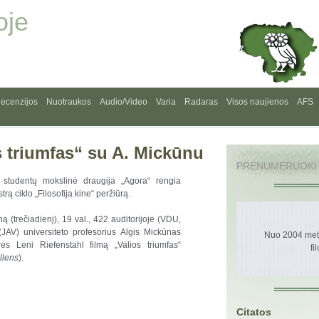
oje
ecenzijos
Nuotraukos
Audio/Video
Varia
Radaras
Visos naujienos
AFS
os triumfas“ su A. Mickūnu
PRENUMERUOKI
s studentų mokslinė draugija „Agora“ rengia
rą ciklo „Filosofija kine“ peržiūrą.
 (trečiadienį), 19 val., 422 auditorijoje (VDU,
JAV) universiteto profesorius Algis Mickūnas
Nuo 2004 metų
erės Leni Riefenstahl filmą „Valios triumfas“
fi
llens
).
Citatos