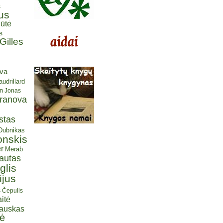
s
us
ūtė
s
Gilles
eva
udrillard
n
Jonas
aranova
stas
 Dubnikas
onskis
r
Merab
autas
glis
ijus
s Čepulis
itė
iauskas
tė