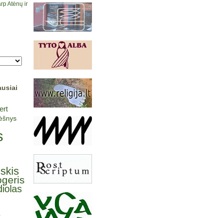
rp Atėnų ir
ausiai
ert
lėšnys
s
lskis
ogeris
iolas
ė