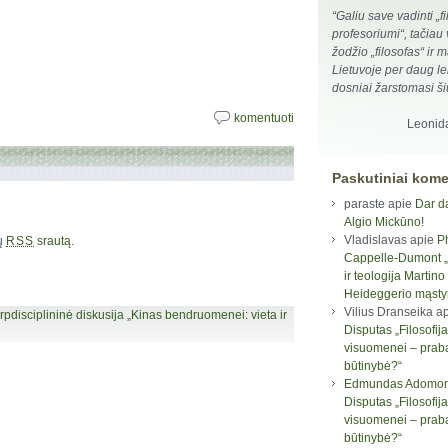
“Galiu save vadinti „fi
profesoriumi“, tačiau
žodžio „filosofas“ ir
Lietuvoje per daug le
dosniai žarstomasi šiu
komentuoti
Leonid
Paskutiniai kome
paraste
apie
Dar d
Algio Mickūno!
Vladislavas
apie
P
rų
srautą
.
RSS
Cappelle-Dumont „F
ir teologija Martino
Heideggerio mąst
Vilius Dranseika
ap
rpdisciplininė diskusija „Kinas bendruomenei: vieta ir
Disputas „Filosofija
visuomenei – prab
būtinybė?“
Edmundas Adomon
Disputas „Filosofija
visuomenei – prab
būtinybė?“