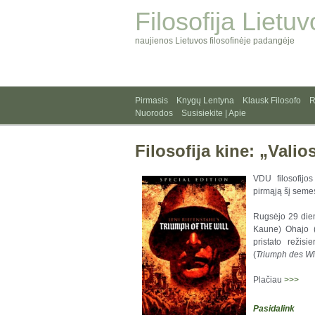
Filosofija Lietuv
naujienos Lietuvos filosofinėje padangėje
Pirmasis
Knygų Lentyna
Klausk Filosofo
R
Nuorodos
Susisiekite | Apie
Filosofija kine: „Vali
VDU filosofijo
pirmąją šį semest
Rugsėjo 29 dieną
Kaune) Ohajo (
pristato režisi
(
Triumph des Wi
Plačiau
>>>
Pasidalink