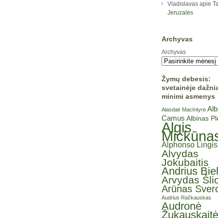
Vladislavas
apie
Ta
Jeruzalės
Archyvas
Archyvas
Žymų debesis:
svetainėje dažni
minimi asmenys
Alb
Alasdair MacIntyre
Camus
Albinas P
Algis
Mickūna
Alphonso Lingis
Alvydas
Jokubaitis
Andrius Bie
Arvydas Šli
Arūnas Sverd
Audrius Račkauskas
Audronė
Žukauskait