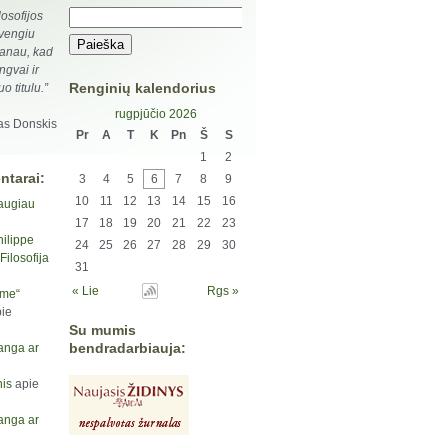
losofijos
 vengiu
 manau, kad
ngvai ir
Renginių kalendorius
o titulu.”
rugpjūčio 2026
as Donskis
Pr
A
T
K
Pn
Š
S
1
2
ntarai:
3
4
5
6
7
8
9
10
11
12
13
14
15
16
augiau
17
18
19
20
21
22
23
hilippe
24
25
26
27
28
29
30
ilosofija
31
« Lie
Rgs »
yme“
ie
Su mumis
bendradarbiauja:
anga ar
is
apie
anga ar