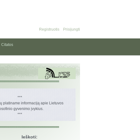
Registruotis
Prisijungti
Citatos
***
 platiname informaciją apie Lietuvos
losofinio gyvenimo įvykius.
***
Ieškoti: