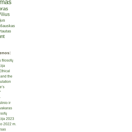
omas
oras
ilius
jus
lišauskas
tautas
nt
ienos:
 filosofų
cija
Ethical
 and the
ulation
e’s
“
-
inio ir
 vakaras
osofų
cija 2023
ko 2022 m.
rsas