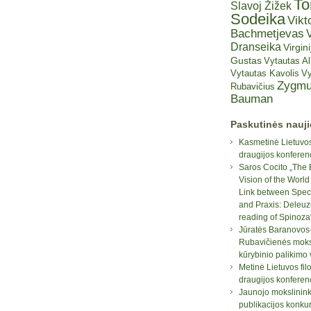
T
Slavoj Žižek
Sodeika
Vikt
Bachmetjevas
V
Dranseika
Virgini
Gustas
Vytautas A
Vytautas Kavolis
Vy
Zygmu
Rubavičius
Bauman
Paskutinės nauj
Kasmetinė Lietuvos
draugijos konferen
Saros Cocito „The 
Vision of the World
Link between Spec
and Praxis: Deleuz
reading of Spinoza
Jūratės Baranovos
Rubavičienės moksl
kūrybinio palikimo
Metinė Lietuvos fil
draugijos konferen
Jaunojo mokslinin
publikacijos konku