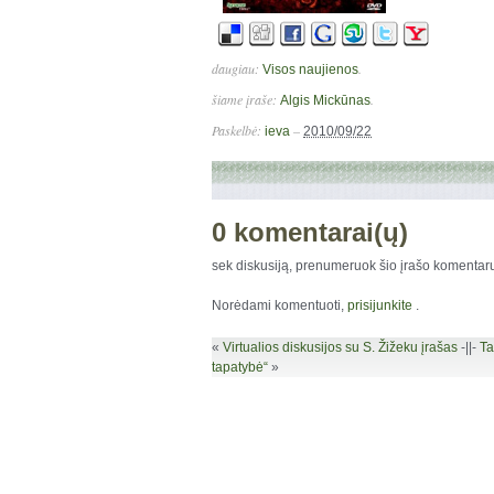
daugiau:
.
Visos naujienos
šiame įraše:
.
Algis Mickūnas
Paskelbė:
–
ieva
2010/09/22
0 komentarai(ų)
sek diskusiją, prenumeruok šio įrašo komenta
Norėdami komentuoti,
prisijunkite
.
«
Virtualios diskusijos su S. Žižeku įrašas
-||-
Ta
tapatybė“
»