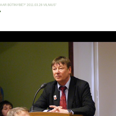
AR BŪTINYBĖ?“ 2011.03.28 VILNIUS”