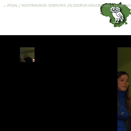
← ATGAL Į “NUOTRAUKOS. DISPUTAS „FILOSOFIJA VISUOMENEI – PRABANGA 